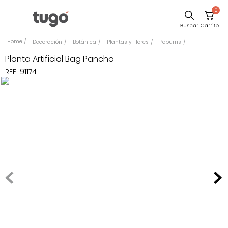
0
Comedor
Decoración
Botánica
Plantas y Flores
Popurris
Escritorio
Planta Artificial Bag Pancho
REF
:
91174
Sillas
Silla
Sofa
Cuadros
Poltrona
Cama
Mesa Centro
Mesa Noche