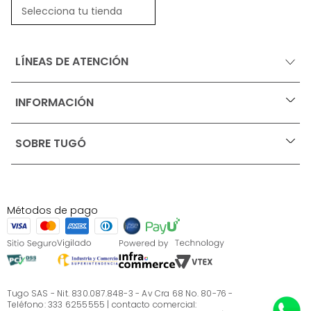
Selecciona tu tienda
LÍNEAS DE ATENCIÓN
INFORMACIÓN
+
Ofertas vigentes
SOBRE TUGÓ
+
Protección al consumidor (SIC)
Términos, condiciones y restricciones para productos 
en Marketplace.
Blog
Pago con Addi, términos y condiciones.
Test de estilos
Política de tratamiento de datos personales de Tugó 
¿Quieres vender en Tugó?
S.A.S
Métodos de pago
Términos, condiciones y restricciones Tugó S.A.S
Instructivo cuidado de muebles
Sé parte de Tugó
¿Quiénes somos?
Servicio al cliente
Preguntas frecuentes
Tugo SAS - Nit. 830.087.848-3 - Av Cra 68 No. 80-76 -
Teléfono: 333 6255555 | contacto comercial: