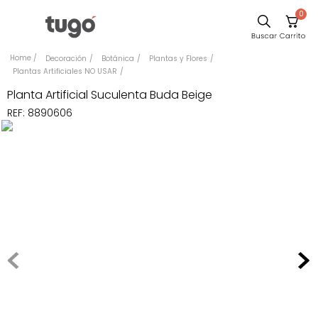
0
Comedor
Decoración
Botánica
Plantas y Flores
Plantas Artificiales NO USAR
Sillas
Planta Artificial Suculenta Buda Beige
Escritorio
REF
:
8890606
Silla
Sofa
Poltrona
Cuadros
Cama
Mesa Centro
Mesa Noche