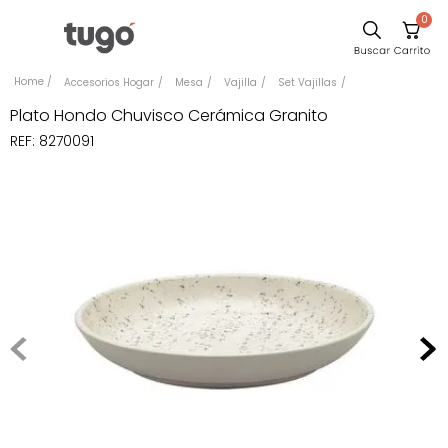
0
Sillas
Accesorios Hogar
Mesa
Vajilla
Set Vajillas
Comedor
Plato Hondo Chuvisco Cerámica Granito
REF
:
8270091
Escritorio
Silla
Sofa
Cuadros
Poltrona
Cama
Mesa Centro
Mesa Noche