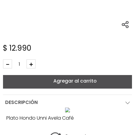
$
12
.
990
－
＋
Agregar al carrito
DESCRIPCIÓN
Plato Hondo Unni Avela Café