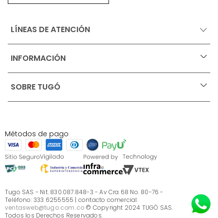
LÍNEAS DE ATENCIÓN
INFORMACIÓN
+
Ofertas vigentes
SOBRE TUGÓ
+
Protección al consumidor (SIC)
Términos, condiciones y restricciones para productos 
en Marketplace.
Blog
Pago con Addi, términos y condiciones.
Test de estilos
Política de tratamiento de datos personales de Tugó 
¿Quieres vender en Tugó?
S.A.S
Métodos de pago
Términos, condiciones y restricciones Tugó S.A.S
Instructivo cuidado de muebles
Sé parte de Tugó
¿Quiénes somos?
Servicio al cliente
Preguntas frecuentes
Tugo SAS - Nit. 830.087.848-3 - Av Cra 68 No. 80-76 -
Teléfono: 333 6255555 | contacto comercial:
ventasweb@tugo.com.co
© Copyright 2024 TUGÓ SAS.
Todos los Derechos Reservados.