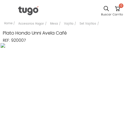
0
Sillas
Accesorios Hogar
Mesa
Vajilla
Set Vajillas
Comedor
Plato Hondo Unni Avela Café
REF
:
920007
Silla
Escritorio
Sofa
Cuadros
Poltrona
Cama
Mesa Centro
Mesa Noche