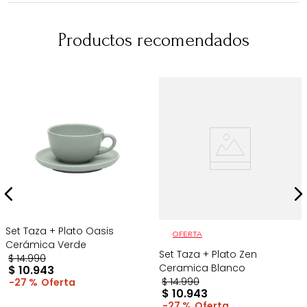
Productos recomendados
Set Taza + Plato Oasis
OFERTA
Cerámica Verde
Set Taza + Plato Zen
$
14
.
990
Ceramica Blanco
$
10
.
943
$
14
.
990
27 %
$
10
.
943
27 %