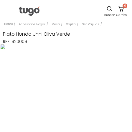
0
Sillas
Accesorios Hogar
Mesa
Vajilla
Set Vajillas
Comedor
Plato Hondo Unni Oliva Verde
REF
:
920009
Escritorio
Silla
Sofa
Cuadros
Poltrona
Cama
Mesa Centro
Mesa Noche