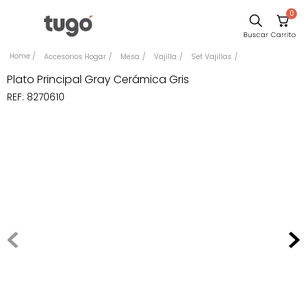
0
Sillas
Accesorios Hogar
Mesa
Vajilla
Set Vajillas
Comedor
Plato Principal Gray Cerámica Gris
REF
:
8270610
Silla
Escritorio
Sofa
Cuadros
Poltrona
Cama
Mesa Centro
Mesa Noche