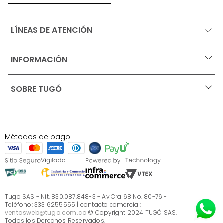
LÍNEAS DE ATENCIÓN
INFORMACIÓN
+
Ofertas vigentes
SOBRE TUGÓ
+
Protección al consumidor (SIC)
Términos, condiciones y restricciones para productos 
en Marketplace.
Blog
Pago con Addi, términos y condiciones.
Test de estilos
Política de tratamiento de datos personales de Tugó 
¿Quieres vender en Tugó?
S.A.S
Métodos de pago
Términos, condiciones y restricciones Tugó S.A.S
Instructivo cuidado de muebles
Sé parte de Tugó
¿Quiénes somos?
Servicio al cliente
Preguntas frecuentes
Tugo SAS - Nit. 830.087.848-3 - Av Cra 68 No. 80-76 -
Teléfono: 333 6255555 | contacto comercial:
ventasweb@tugo.com.co
© Copyright 2024 TUGÓ SAS.
Todos los Derechos Reservados.