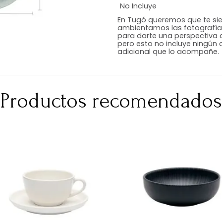
Estilo
Color
Acabado
Medidas (en c
Peso Neto Kg.
No Incluye
En Tugó queremo
ambientamos las
para darte una 
pero esto no inc
adicional que l
Productos recomen