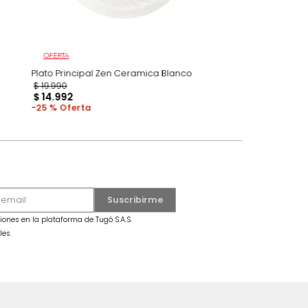
erámica Negro
OFERTA
Plato Principal Zen Ceramica Blanco
$
19
.
990
$
14
.
992
25 %