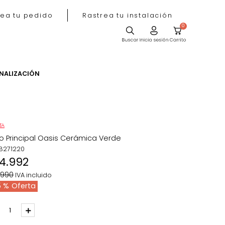
Rastrea tu pedido
Rastrea tu instala
ACIÓN
PERSONALIZACIÓN
OFERTA
Plato Principal Oasis Cerámica Verde
REF
:
8271220
$
14
.
992
$
19
.
990
IVA incluido
25 %