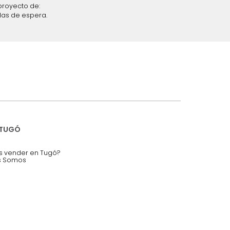
iciones y restricciones en la plataforma de Tugó S.A.S.
mis datos personales.
nstruímos tu proyecto de:
 auditorios, salas de espera.