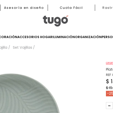
b
Asesoría en diseño
Cuota Fácil
LES
DECORACIÓN
ACCESORIOS HOGAR
ILUMINACIÓN
ORGANIZ
sa
Vajilla
Set Vajillas