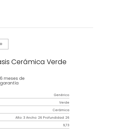
s De Cuidado
ncipal Oasis Cerámica Verde
6 meses
de
garantía