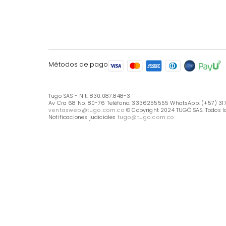
LÍNEA DE ATENCIÓN
Línea Nacional -333 6255555
Whastapp: (+57) 317 426 7836
UBICA TU TIENDA
Selecciona tu tienda
Métodos de pago