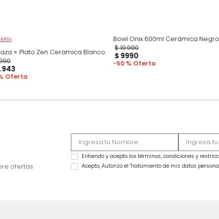
Bowl Onix 600ml C
OFERTA
$
19
.
990
Set Taza + Plato Zen Ceramica Blanco
$
9990
$
14
.
990
50 %
$
10
.
943
27 %