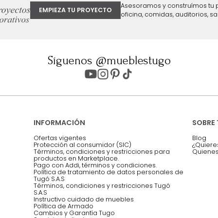
ter
Entiendo y acepto los términos, cond
Acepto, Autorizo el Tratamiento de 
ión sobre ofertas
Asesoramos y co
EMPIEZA TU PROYECTO
oficina, comidas,
Síguenos @mueblestugo