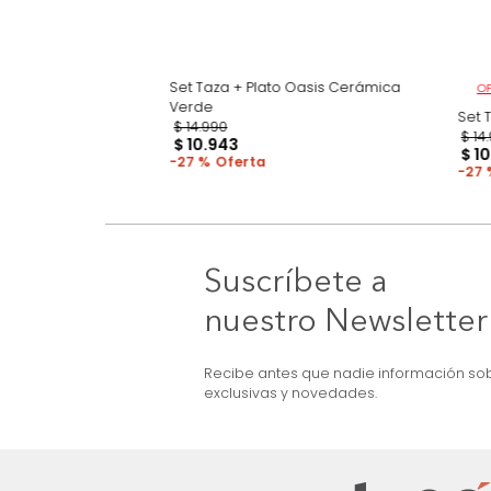
Set Taza + Plato Oasis Cerámica
Verde
sis Cerámica Verde
$
14
.
990
$
10
.
943
27 %