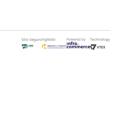
SOBRE TUGÓ
Blog
¿Quieres vender en Tugó?
Quienes Somos
de 