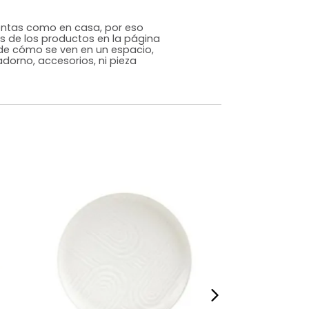
Genérico
Verde
Cerámica
m)
Alto: 3 Ancho: 26 Profundidad: 26
9,73
s que te sientas como en casa, por eso
 fotografías de los productos en la página
perspectiva de cómo se ven en un espacio,
luye ningún adorno, accesorios, ni pieza
o acompañe.
dados