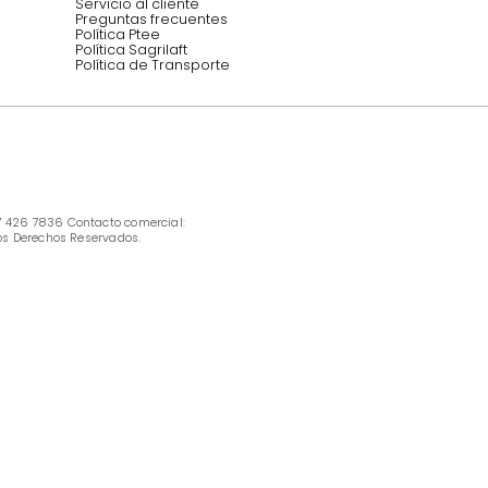
INFORMACIÓN
Ofertas vigentes
Protección al consumidor (SIC)
Términos, condiciones y restricciones para 
productos en Marketplace.
Pago con Addi, términos y condiciones.
Política de tratamiento de datos personales 
Tugó S.A.S
Términos, condiciones y restricciones Tugó 
S.A.S
Instructivo cuidado de muebles
Política de Armado
Cambios y Garantía Tugo 
Servicio al cliente
Preguntas frecuentes
Política Ptee
Política Sagrilaft
Política de Transporte