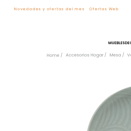
Novedades y ofertas del mes
Ofertas We
TÉRMINOS MÁS BUSCADOS
1
.
Sillas
2
.
Comedor
3
.
Escritorio
MUEB
4
.
Silla
Accesorios Hogar
Me
5
.
Sofa
6
.
Cuadros
7
.
Poltrona
8
.
Cama
9
.
Mesa Centro
10
.
Mesa Noche