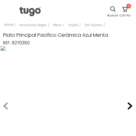
0
Sillas
Accesorios Hogar
Mesa
Vajilla
Set Vajillas
Comedor
Plato Principal Pacifico Cerámica Azul Menta
REF
:
8270360
Escritorio
Silla
Sofa
Cuadros
Poltrona
Cama
Mesa Centro
Mesa Noche