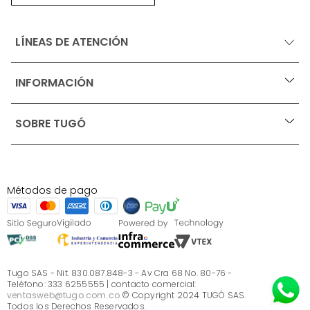
LÍNEAS DE ATENCIÓN
INFORMACIÓN
+
Ofertas vigentes
SOBRE TUGÓ
+
Protección al consumidor (SIC)
Términos, condiciones y restricciones para productos 
en Marketplace.
Blog
Pago con Addi, términos y condiciones.
Test de estilos
Política de tratamiento de datos personales de Tugó 
¿Quieres vender en Tugó?
S.A.S
Métodos de pago
Términos, condiciones y restricciones Tugó S.A.S
Instructivo cuidado de muebles
Sé parte de Tugó
¿Quiénes somos?
Servicio al cliente
Preguntas frecuentes
Tugo SAS - Nit. 830.087.848-3 - Av Cra 68 No. 80-76 -
Teléfono: 333 6255555 | contacto comercial:
ventasweb@tugo.com.co
© Copyright 2024 TUGÓ SAS.
Todos los Derechos Reservados.