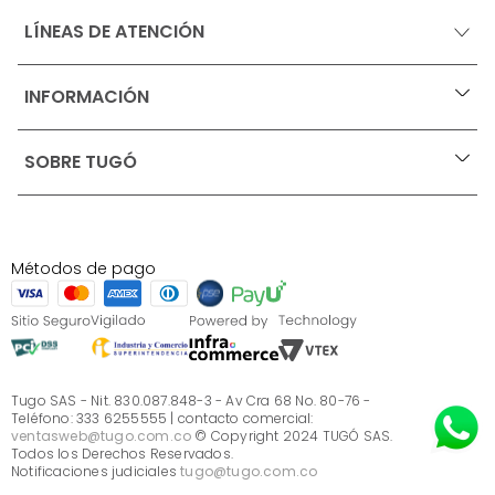
LÍNEAS DE ATENCIÓN
INFORMACIÓN
+
Ofertas vigentes
SOBRE TUGÓ
+
Protección al consumidor (SIC)
Términos, condiciones y restricciones para productos 
en Marketplace.
Blog
Pago con Addi, términos y condiciones.
Test de estilos
Política de tratamiento de datos personales de Tugó 
¿Quieres vender en Tugó?
S.A.S
Métodos de pago
Términos, condiciones y restricciones Tugó S.A.S
Instructivo cuidado de muebles
Sé parte de Tugó
¿Quiénes somos?
Servicio al cliente
Preguntas frecuentes
Tugo SAS - Nit. 830.087.848-3 - Av Cra 68 No. 80-76 -
Teléfono: 333 6255555 | contacto comercial:
ventasweb@tugo.com.co
© Copyright 2024 TUGÓ SAS.
Todos los Derechos Reservados.
Notificaciones judiciales
tugo@tugo.com.co