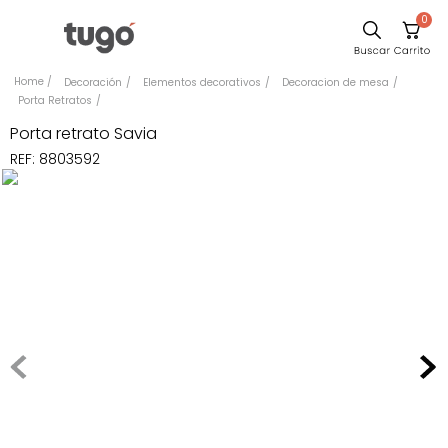
0
Comedor
Decoración
Elementos decorativos
Decoracion de mesa
Porta Retratos
Escritorio
Porta retrato Savia
Sillas
REF
:
8803592
Silla
Sofa
Cuadros
Poltrona
Cama
Mesa Centro
Mesa Noche