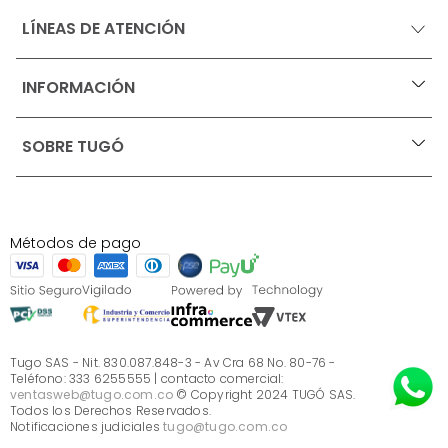
LÍNEAS DE ATENCIÓN
INFORMACIÓN
+
Ofertas vigentes
SOBRE TUGÓ
+
Protección al consumidor (SIC)
Términos, condiciones y restricciones para productos 
en Marketplace.
Blog
Pago con Addi, términos y condiciones.
Test de estilos
Política de tratamiento de datos personales de Tugó 
¿Quieres vender en Tugó?
S.A.S
Métodos de pago
Términos, condiciones y restricciones Tugó S.A.S
Instructivo cuidado de muebles
Sé parte de Tugó
¿Quiénes somos?
Servicio al cliente
Preguntas frecuentes
Tugo SAS - Nit. 830.087.848-3 - Av Cra 68 No. 80-76 -
Teléfono: 333 6255555 | contacto comercial:
ventasweb@tugo.com.co
© Copyright 2024 TUGÓ SAS.
Todos los Derechos Reservados.
Notificaciones judiciales
tugo@tugo.com.co