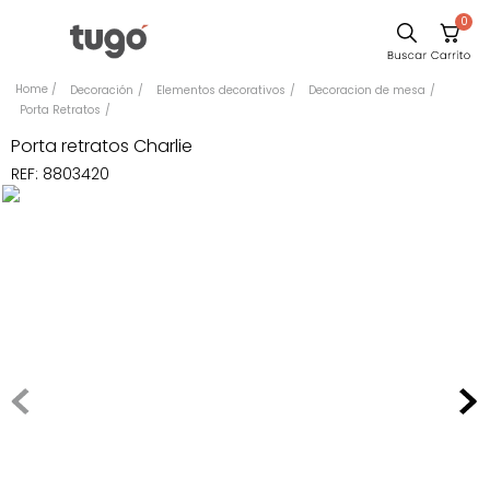
0
Sillas
Decoración
Elementos decorativos
Decoracion de mesa
Porta Retratos
Comedor
Porta retratos Charlie
Silla
REF
:
8803420
Escritorio
Sofa
Cuadros
Poltrona
Cama
Mesa Centro
Mesa Noche