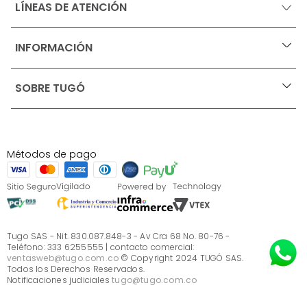
LÍNEAS DE ATENCIÓN
INFORMACIÓN
+
Ofertas vigentes
SOBRE TUGÓ
+
Protección al consumidor (SIC)
Términos, condiciones y restricciones para productos 
en Marketplace.
Blog
Pago con Addi, términos y condiciones.
Test de estilos
Política de tratamiento de datos personales de Tugó 
¿Quieres vender en Tugó?
S.A.S
Métodos de pago
Términos, condiciones y restricciones Tugó S.A.S
Instructivo cuidado de muebles
Sé parte de Tugó
¿Quiénes somos?
Servicio al cliente
Preguntas frecuentes
Tugo SAS - Nit. 830.087.848-3 - Av Cra 68 No. 80-76 -
Teléfono: 333 6255555 | contacto comercial:
ventasweb@tugo.com.co
© Copyright 2024 TUGÓ SAS.
Todos los Derechos Reservados.
Notificaciones judiciales
tugo@tugo.com.co