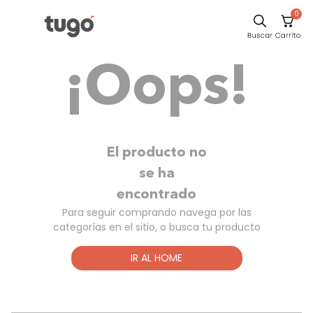
0
Sillas
¡Oops!
Comedor
Escritorio
Silla
Sofa
El producto no
Cuadros
se ha
encontrado
Poltrona
Para seguir comprando navega por las
Cama
categorías en el sitio, o busca tu producto
Mesa Centro
IR AL HOME
Mesa Noche