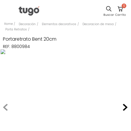
0
Sillas
Decoración
Elementos decorativos
Decoracion de mesa
Porta Retratos
Comedor
Portaretrato Bent 20cm
Escritorio
REF
:
8800984
Silla
Sofa
Cuadros
Poltrona
Cama
Mesa Centro
Mesa Noche