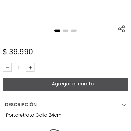
$
39
.
990
－
＋
Agregar al carrito
DESCRIPCIÓN
Portaretrato Galia 24cm