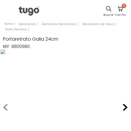
0
Sillas
Decoración
Elementos decorativos
Decoracion de mesa
Porta Retratos
Comedor
Portaretrato Galia 24cm
Escritorio
REF
:
8800980
Silla
Sofa
Cuadros
Poltrona
Cama
Mesa Centro
Mesa Noche