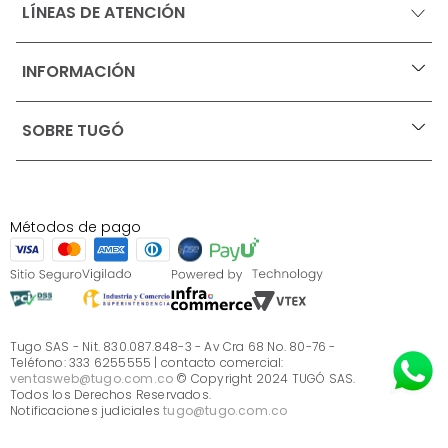
LÍNEAS DE ATENCIÓN
INFORMACIÓN
+
Ofertas vigentes
SOBRE TUGÓ
+
Protección al consumidor (SIC)
Términos, condiciones y restricciones para productos 
en Marketplace.
Blog
Pago con Addi, términos y condiciones.
Test de estilos
Política de tratamiento de datos personales de Tugó 
¿Quieres vender en Tugó?
S.A.S
Métodos de pago
Términos, condiciones y restricciones Tugó S.A.S
Instructivo cuidado de muebles
Sé parte de Tugó
¿Quiénes somos?
Servicio al cliente
Preguntas frecuentes
Tugo SAS - Nit. 830.087.848-3 - Av Cra 68 No. 80-76 -
Teléfono: 333 6255555 | contacto comercial:
ventasweb@tugo.com.co
© Copyright 2024 TUGÓ SAS.
Todos los Derechos Reservados.
Notificaciones judiciales
tugo@tugo.com.co