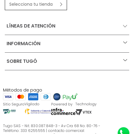
Selecciona tu tienda
LÍNEAS DE ATENCIÓN
INFORMACIÓN
+
Ofertas vigentes
SOBRE TUGÓ
+
Protección al consumidor (SIC)
Términos, condiciones y restricciones para productos 
en Marketplace.
Blog
Pago con Addi, términos y condiciones.
Test de estilos
Política de tratamiento de datos personales de Tugó 
¿Quieres vender en Tugó?
S.A.S
Métodos de pago
Términos, condiciones y restricciones Tugó S.A.S
Instructivo cuidado de muebles
Sé parte de Tugó
¿Quiénes somos?
Servicio al cliente
Preguntas frecuentes
Tugo SAS - Nit. 830.087.848-3 - Av Cra 68 No. 80-76 -
Teléfono: 333 6255555 | contacto comercial: