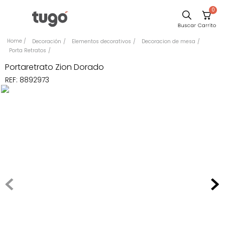
0
Comedor
Decoración
Elementos decorativos
Decoracion de mesa
Porta Retratos
Sillas
Portaretrato Zion Dorado
Escritorio
REF
:
8892973
Silla
Sofa
Poltrona
Cuadros
Cama
Mesa Centro
Mesa Noche