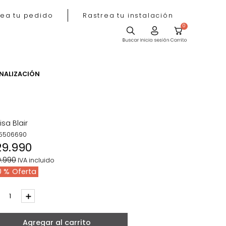
Rastrea tu pedido
Rastrea tu instala
ACIÓN
PERSONALIZACIÓN
Repisa Blair
REF
:
5506690
$
29
.
990
$
49
.
990
IVA incluido
40 %
－
＋