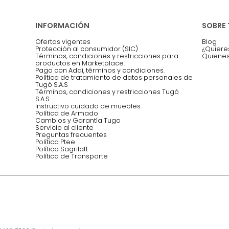
Asesoramos y co
EMPIEZA TU PROYECTO
oficina, comidas,
Síguenos @mueblestugo
INFORMACIÓN
Ofertas vigentes
Protección al consumidor (SIC)
Términos, condiciones y restricciones para 
productos en Marketplace.
Pago con Addi, términos y condiciones.
Política de tratamiento de datos personales 
Tugó S.A.S