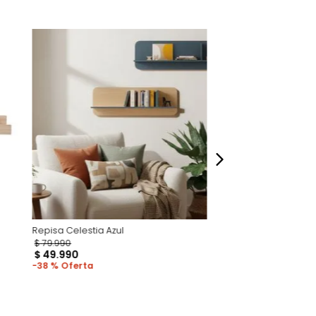
perspectiva de cómo se ven en un espacio,
luye ningún adorno, accesorios, ni pieza
o acompañe.
dados