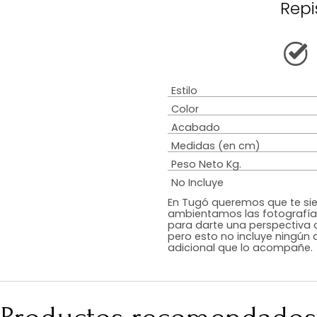
Descripción
Garantía
Armado
Tip
Estilo
Color
Acabado
Medidas (en c
Peso Neto Kg.
No Incluye
En Tugó queremo
ambientamos las