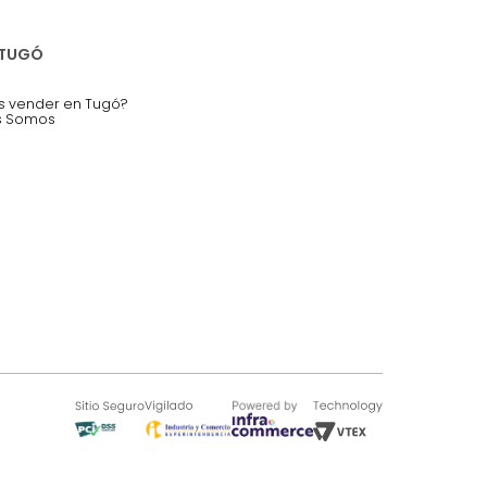
nstruímos tu proyecto de:
 auditorios, salas de espera.
SOBRE TUGÓ
Blog
¿Quieres vender en Tugó?
Quienes Somos
de 