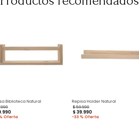
para darte una 
pero esto no inc
adicional que l
Productos recomen