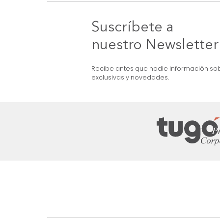
Repisa Shelby
NVIO GRATIS
$
129
.
990
 Jazmin Blanco Nogal
$
79
.
990
38 %
Suscríbete a
nuestro Newslet
Recibe antes que nadie informac
exclusivas y novedades.