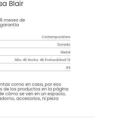
s De Cuidado
Repisa Blair
6 meses
de
garantía
Contemporáneo
Dorado
Metal
m)
Alto: 45 Ancho: 45 Profundidad: 12
,69
s que te sientas como en casa, por eso
 fotografías de los productos en la página