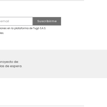
ral
Repisa Celestia Azul
$
79
.
990
$
49
.
990
38 %
iciones y restricciones en la plataforma de Tugó S.A.S.
mis datos personales.