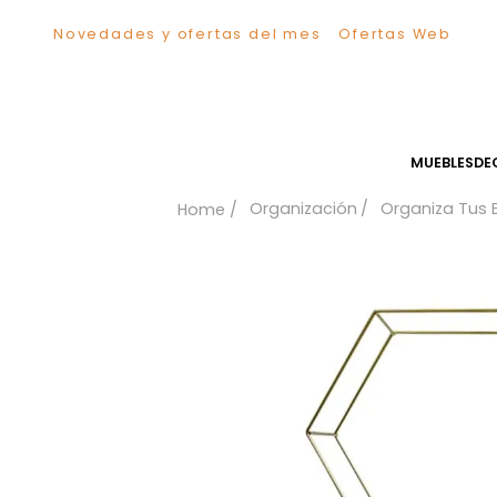
Novedades y ofertas del mes
Ofertas We
TÉRMINOS MÁS BUSCADOS
1
.
Sillas
2
.
Comedor
3
.
Escritorio
MUEB
4
.
Silla
Organización
Organiz
5
.
Sofa
6
.
Cuadros
7
.
Poltrona
8
.
Cama
9
.
Mesa Centro
10
.
Mesa Noche