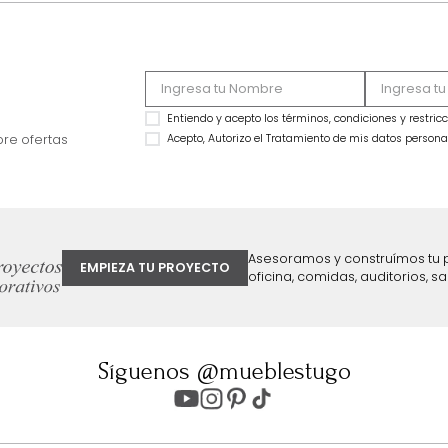
Repisa Biblioteca Natural
Repisa Holder Natu
$
69
.
990
$
59
.
990
$
49
.
990
$
39
.
990
29 %
33 %
ter
Entiendo y acepto los términos, cond
Acepto, Autorizo el Tratamiento de 
ión sobre ofertas