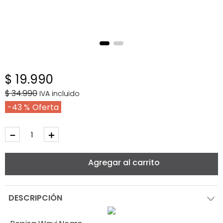
$
19
.
990
$
34
.
990
IVA incluido
43 %
－
＋
Agregar al carrito
DESCRIPCIÓN