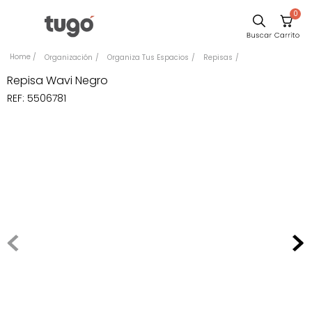
0
Sillas
Organización
Organiza Tus Espacios
Repisas
Comedor
Repisa Wavi Negro
REF
:
5506781
Escritorio
Silla
Sofa
Cuadros
Poltrona
Cama
Mesa Centro
Mesa Noche