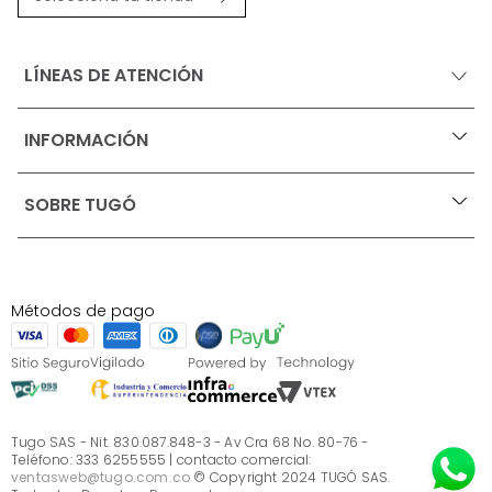
LÍNEAS DE ATENCIÓN
INFORMACIÓN
+
Ofertas vigentes
SOBRE TUGÓ
+
Protección al consumidor (SIC)
Términos, condiciones y restricciones para productos 
en Marketplace.
Blog
Pago con Addi, términos y condiciones.
Test de estilos
Política de tratamiento de datos personales de Tugó 
¿Quieres vender en Tugó?
S.A.S
Métodos de pago
Términos, condiciones y restricciones Tugó S.A.S
Instructivo cuidado de muebles
Sé parte de Tugó
¿Quiénes somos?
Servicio al cliente
Preguntas frecuentes
Tugo SAS - Nit. 830.087.848-3 - Av Cra 68 No. 80-76 -
Teléfono: 333 6255555 | contacto comercial:
ventasweb@tugo.com.co
© Copyright 2024 TUGÓ SAS.