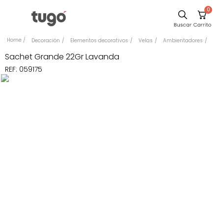
0
Sillas
Decoración
Elementos decorativos
Velas
Ambientadores
Comedor
Sachet Grande 22Gr Lavanda
REF
:
059175
Silla
Escritorio
Sofa
Cuadros
Poltrona
Cama
Mesa Centro
Mesa Noche