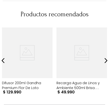
Productos recomendados
Difusor 200ml Gandha
Recarga Agua de Linos y
Premium Flor De Loto
Ambiente 500ml Brisa
$
129
.
990
$
49
.
990
Vainilla