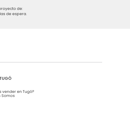
iciones y restricciones en la plataforma de Tugó S.A.S.
mis datos personales.
nstruímos tu proyecto de:
 auditorios, salas de espera.