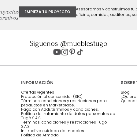
ter
Entiendo y acepto los términos, cond
Acepto, Autorizo el Tratamiento de 
ión sobre ofertas
Asesoramos y co
EMPIEZA TU PROYECTO
oficina, comidas,
Síguenos @mueblestugo