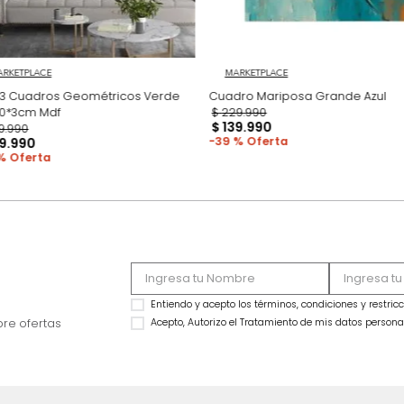
MARKETPLACE
MARKETPLACE
Set x3 Cuadros Geométricos Verde
Cua
70*50*3cm Mdf
$
229
.
990
$
139
.
990
$
339
.
990
39 %
$
219
.
990
35 %