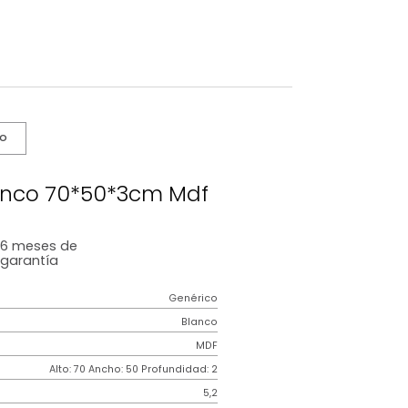
s De Cuidado
nimal Blanco 70*50*3cm Mdf
6 meses
de
garantía