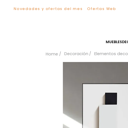
Novedades y ofertas del mes
Ofertas We
TÉRMINOS MÁS BUSCADOS
1
.
Sillas
2
.
Comedor
3
.
Escritorio
MUEB
4
.
Silla
Decoración
Elementos
5
.
Sofa
6
.
Cuadros
7
.
Poltrona
8
.
Cama
9
.
Mesa Centro
10
.
Mesa Noche