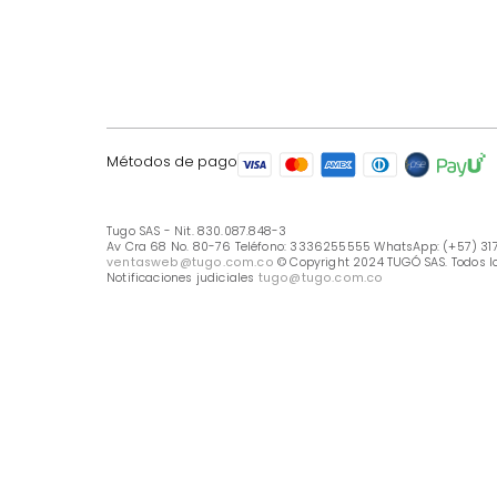
LÍNEA DE ATENCIÓN
Línea Nacional -333 6255555
Whastapp: (+57) 317 426 7836
UBICA TU TIENDA
Selecciona tu tienda