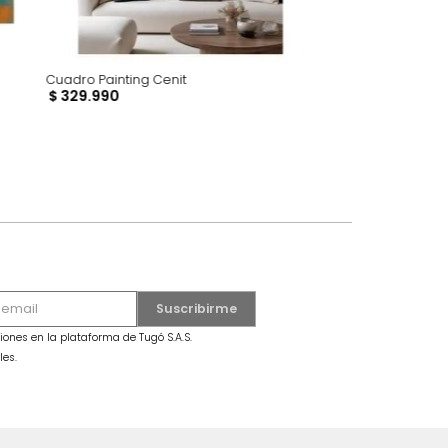
Cuadro Painting Cenit
$
329
.
990
dro Mariposa Grande Azul