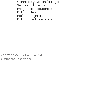
INFORMACIÓN
Ofertas vigentes
Protección al consumidor (SIC)
Términos, condiciones y restricciones para 
productos en Marketplace.
Pago con Addi, términos y condiciones.
Política de tratamiento de datos personales 
Tugó S.A.S
Términos, condiciones y restricciones Tugó 
S.A.S
Instructivo cuidado de muebles
Política de Armado
Cambios y Garantía Tugo 
Servicio al cliente
Preguntas frecuentes
Política Ptee
Política Sagrilaft
Política de Transporte