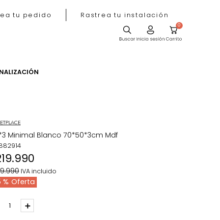
Rastrea tu pedido
Rastrea tu instala
ACIÓN
PERSONALIZACIÓN
MARKETPLACE
Set*3 Minimal Blanco 70*50*3cm Mdf
REF
:
882914
$
219
.
990
$
339
.
990
IVA incluido
35 %