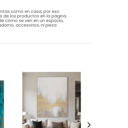
Genérico
Blanco
MDF
m)
Alto: 70 Ancho: 50 Profundidad: 2
5,2
s que te sientas como en casa, por eso
 fotografías de los productos en la página
perspectiva de cómo se ven en un espacio,
luye ningún adorno, accesorios, ni pieza
o acompañe.
dados