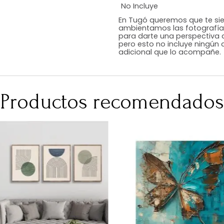
Estilo
Color
Acabado
Medidas (en c
Peso Neto Kg.
No Incluye
En Tugó queremo
ambientamos las
para darte una 
pero esto no inc
adicional que l
Productos recomen