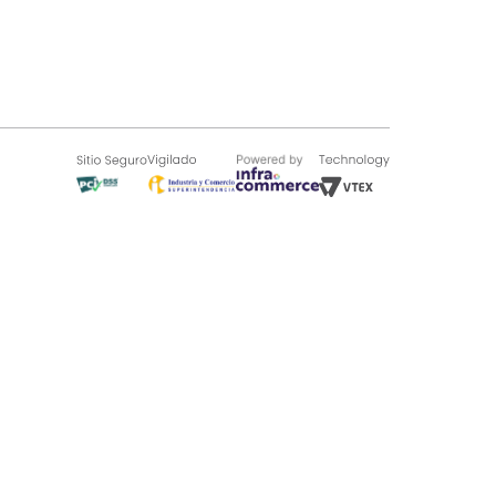
SOBRE TUGÓ
Blog
¿Quieres vender en Tugó?
Quienes Somos
de 