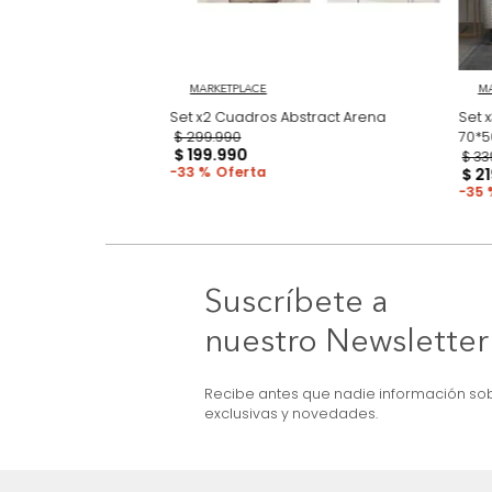
3D Earthcut
MARKETPLACE
Set x2 Cuadros Abstract Arena
$
299
.
990
$
199
.
990
33 %