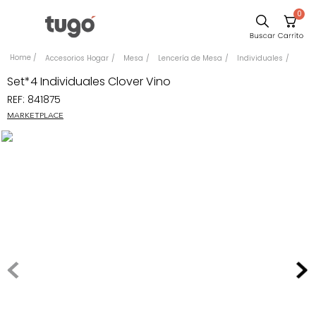
0
Comedor
Accesorios Hogar
Mesa
Lencería de Mesa
Individuales
Sillas
Set*4 Individuales Clover Vino
REF
:
841875
Escritorio
MARKETPLACE
Silla
Sofa
Poltrona
Cuadros
Cama
Mesa Centro
Mesa Noche