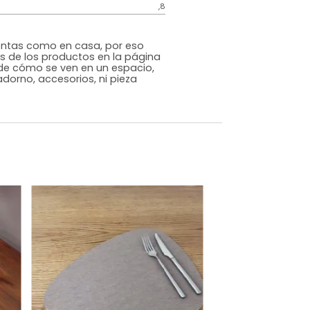
Contemporáneo
Gris Oscuro
PVC
m)
Alto: 29 Ancho: 39 Profundidad: 1
,8
s que te sientas como en casa, por eso
 fotografías de los productos en la página
perspectiva de cómo se ven en un espacio,
luye ningún adorno, accesorios, ni pieza
o acompañe.
dados