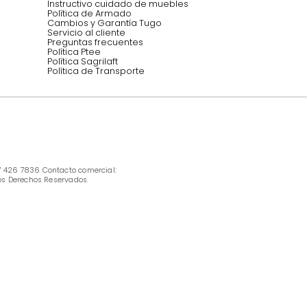
INFORMACIÓN
Ofertas vigentes
Protección al consumidor (SIC)
Términos, condiciones y restricciones para 
productos en Marketplace.
Pago con Addi, términos y condiciones.
Política de tratamiento de datos personales 
Tugó S.A.S
Términos, condiciones y restricciones Tugó 
S.A.S
Instructivo cuidado de muebles
Política de Armado
Cambios y Garantía Tugo 
Servicio al cliente
Preguntas frecuentes
Política Ptee
Política Sagrilaft
Política de Transporte