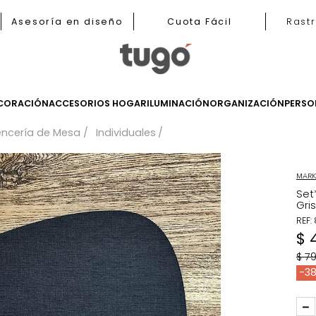
b
Asesoría en diseño
Cuota Fácil
LES
DECORACIÓN
ACCESORIOS HOGAR
ILUMINACIÓN
ORGANIZ
sa
Lencería de Mesa
Individuales