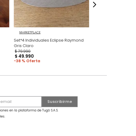
ranjas Jute
I
MARKETPLACE
Set*4 Individuales Eclipse Raymond
Gris Claro
$
79
.
990
$
49
.
990
38 %