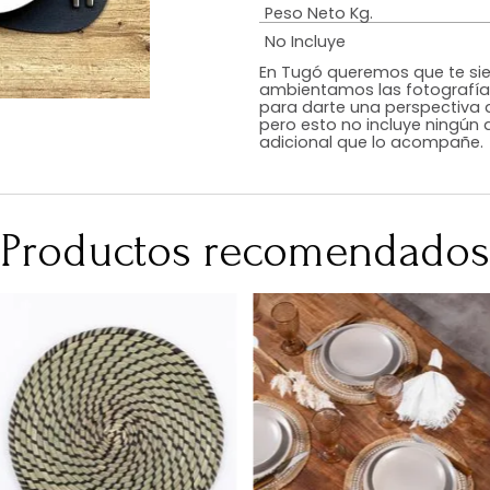
Estilo
Color
Acabado
Medidas (en c
Peso Neto Kg.
No Incluye
En Tugó queremo
ambientamos las
para darte una 
pero esto no inc
adicional que l
Productos recomen