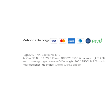
LÍNEA DE ATENCIÓN
Línea Nacional -333 6255555
Whastapp: (+57) 317 426 7836
UBICA TU TIENDA
Selecciona tu tienda