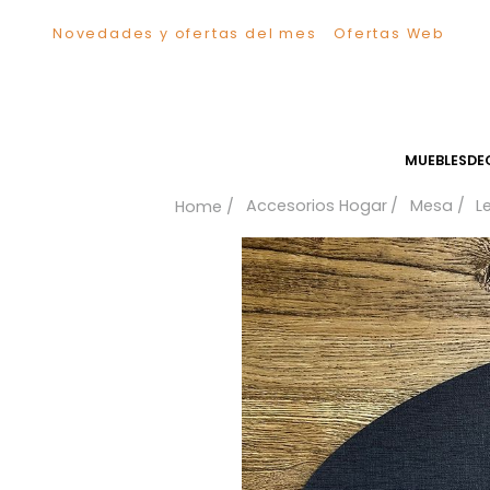
Novedades y ofertas del mes
Ofertas We
TÉRMINOS MÁS BUSCADOS
1
.
Comedor
2
.
Escritorio
3
.
Sillas
MUEB
4
.
Silla
Accesorios Hogar
Me
5
.
Sofa
6
.
Cuadros
7
.
Poltrona
8
.
Cama
9
.
Mesa Centro
10
.
Mesa Noche