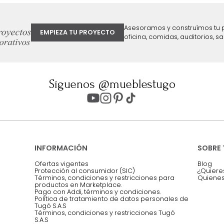
ter
Entiendo y acepto los términos, cond
Acepto, Autorizo el Tratamiento de 
ión sobre ofertas
Asesoramos y co
EMPIEZA TU PROYECTO
oficina, comidas,
Síguenos @mueblestugo