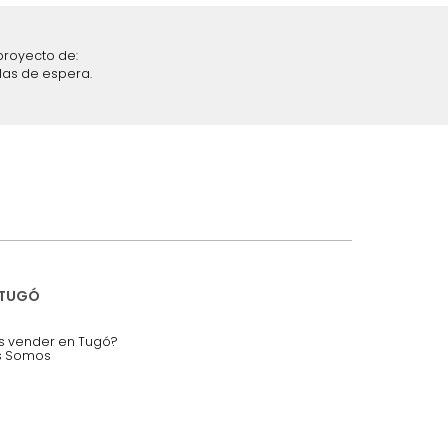
iciones y restricciones en la plataforma de Tugó S.A.S.
mis datos personales.
nstruímos tu proyecto de:
 auditorios, salas de espera.