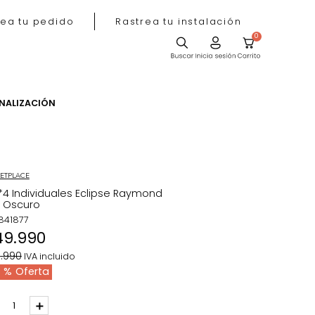
Rastrea tu pedido
Rastrea tu instala
ACIÓN
PERSONALIZACIÓN
MARKETPLACE
Set*4 Individuales Eclipse Raymond
Gris Oscuro
REF
:
841877
$
49
.
990
$
79
.
990
IVA incluido
38 %