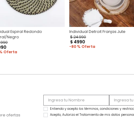
Individual Espiral Redondo
Individual Detroit F
Natural/Negro
$
24
.
990
$
4990
$
24
.
990
80 %
$
9990
60 %