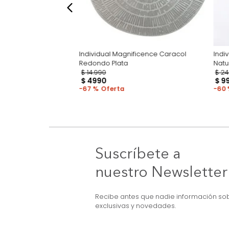
ul
Individual Magnificence Caracol
Redondo Plata
$
14
.
990
$
4990
67 %