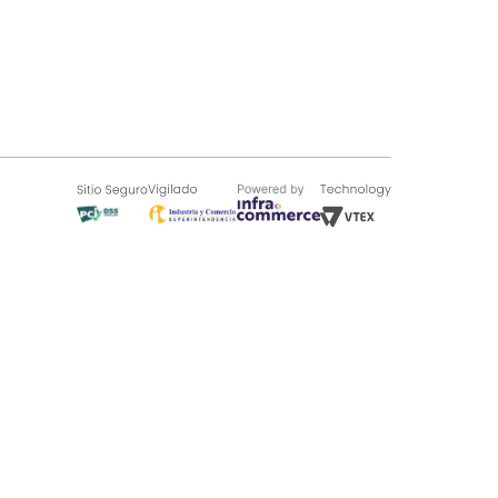
SOBRE TUGÓ
Blog
¿Quieres vender en Tugó?
Quienes Somos
de 