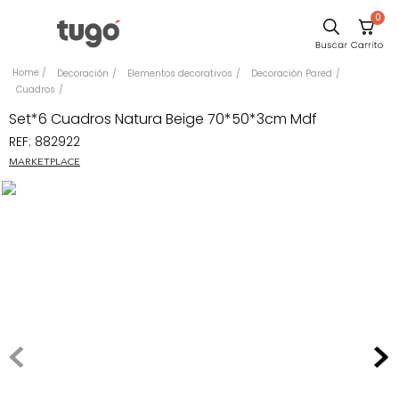
0
Sillas
Decoración
Elementos decorativos
Decoración Pared
Cuadros
Comedor
Set*6 Cuadros Natura Beige 70*50*3cm Mdf
Escritorio
REF
:
882922
Silla
MARKETPLACE
Sofa
Cuadros
Poltrona
Cama
Mesa Centro
Mesa Noche