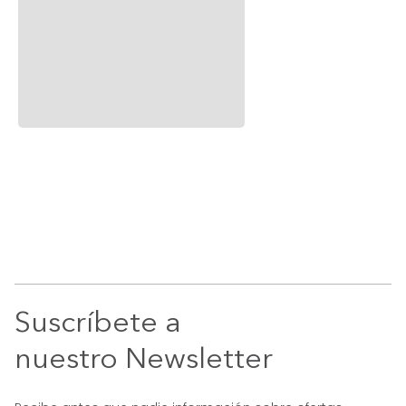
Ceramica Blanco
Cerámica Verde
$
14
.
990
$
19
.
990
$
10
.
943
$
14
.
992
27 %
25 %
Suscríbete a
nuestro Newsletter
Recibe antes que nadie información sobre ofertas
exclusivas y novedades.