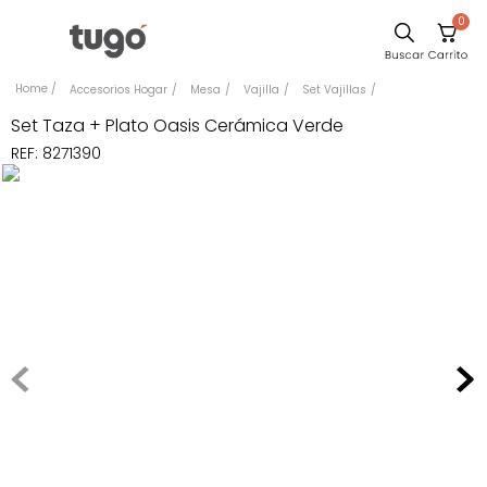
0
Sillas
Accesorios Hogar
Mesa
Vajilla
Set Vajillas
Comedor
Set Taza + Plato Oasis Cerámica Verde
REF
:
8271390
Escritorio
Silla
Sofa
Cuadros
Poltrona
Cama
Mesa Centro
Mesa Noche