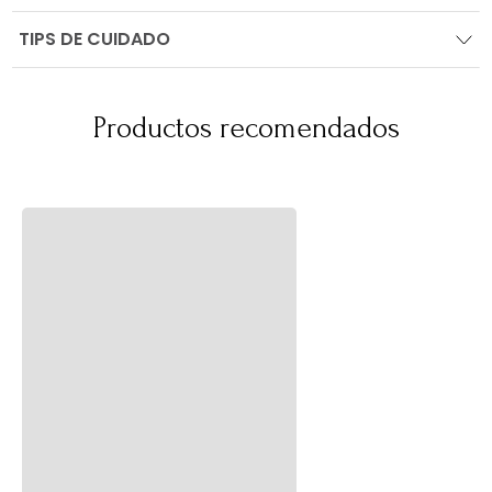
TIPS DE CUIDADO
Productos recomendados
OFERTA
OFERTA
Set Taza + Plato Zen
Plato Principal Oasis