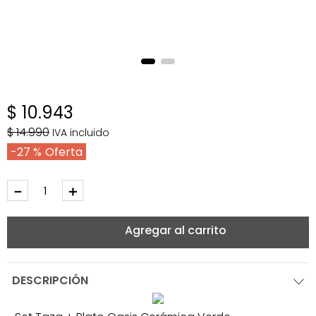
$
10
.
943
$
14
.
990
IVA incluido
27 %
－
＋
Agregar al carrito
DESCRIPCIÓN