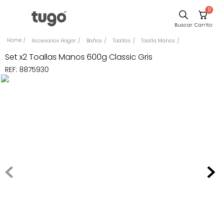
0
Sillas
Accesorios Hogar
Baños
Toallas
Toalla Manos
Comedor
Set x2 Toallas Manos 600g Classic Gris
REF
:
8875930
Escritorio
Silla
Sofa
Cuadros
Poltrona
Cama
Mesa Centro
Mesa Noche