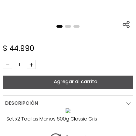
$
44
.
990
－
＋
Agregar al carrito
DESCRIPCIÓN
Set x2 Toallas Manos 600g Classic Gris