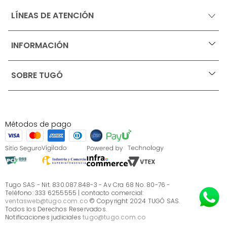
LÍNEAS DE ATENCIÓN
INFORMACIÓN
+
Ofertas vigentes
SOBRE TUGÓ
+
Protección al consumidor (SIC)
Términos, condiciones y restricciones para productos 
en Marketplace.
Blog
Pago con Addi, términos y condiciones.
Test de estilos
Política de tratamiento de datos personales de Tugó 
¿Quieres vender en Tugó?
S.A.S
Métodos de pago
Términos, condiciones y restricciones Tugó S.A.S
Instructivo cuidado de muebles
Sé parte de Tugó
¿Quiénes somos?
Servicio al cliente
Preguntas frecuentes
Tugo SAS - Nit. 830.087.848-3 - Av Cra 68 No. 80-76 -
Teléfono: 333 6255555 | contacto comercial:
ventasweb@tugo.com.co
© Copyright 2024 TUGÓ SAS.
Todos los Derechos Reservados.
Notificaciones judiciales
tugo@tugo.com.co