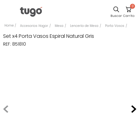
0
Comedor
Accesorios Hogar
Mesa
Lencería de Mesa
Porta Vasos
Sillas
Set x4 Porta Vasos Espiral Natural Gris
REF
:
851810
Escritorio
Silla
Sofa
Poltrona
Cuadros
Cama
Mesa Centro
Mesa Noche