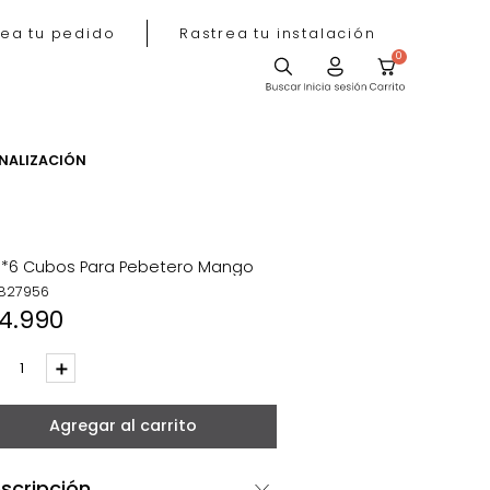
Rastrea tu pedido
Rastrea tu instala
ACIÓN
PERSONALIZACIÓN
Set *6 Cubos Para Pebetero Mango
REF
:
827956
$
14
.
990
－
＋
Agregar al carrito