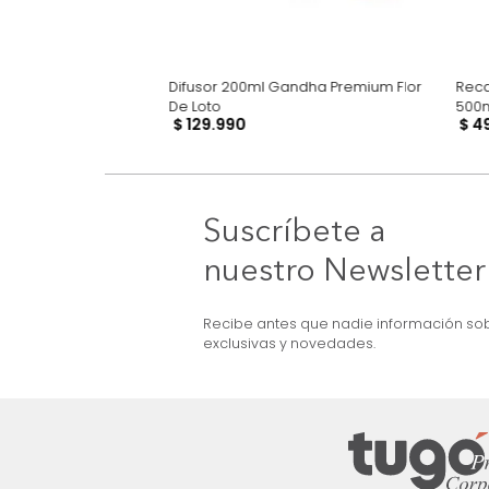
 Linos y Ambiente
Difusor 200ml Gandha Premium Flor
entales
De Loto
$
129
.
990
Suscríbete a