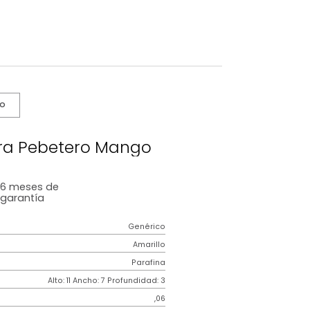
s De Cuidado
Cubos Para Pebetero Mango
6 meses
de
garantía