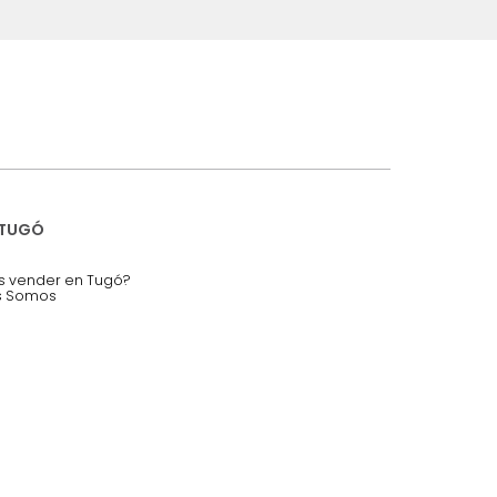
iciones y restricciones en la plataforma de Tugó S.A.S.
mis datos personales.
nstruímos tu proyecto de:
 auditorios, salas de espera.