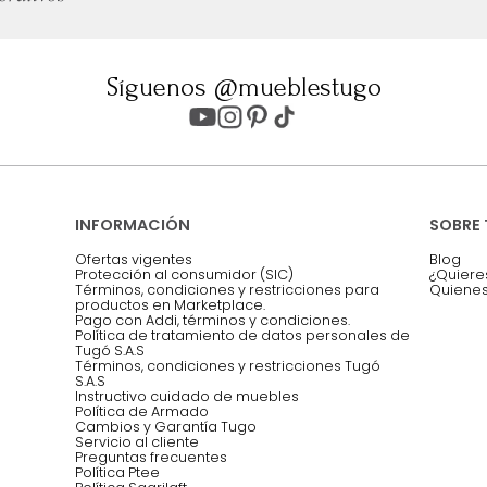
ter
Entiendo y acepto los términos, cond
Acepto, Autorizo el Tratamiento de 
ión sobre ofertas
Asesoramos y co
EMPIEZA TU PROYECTO
oficina, comidas,
Síguenos @mueblestugo