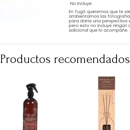
Estilo
Color
Acabado
Medidas (en c
Peso Neto Kg.
No Incluye
En Tugó queremo
ambientamos las
para darte una 
pero esto no inc
adicional que l
Productos recomen