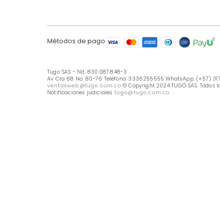
LÍNEA DE ATENCIÓN
Línea Nacional -333 6255555
Whastapp: (+57) 317 426 7836
UBICA TU TIENDA
Selecciona tu tienda
Métodos de pago