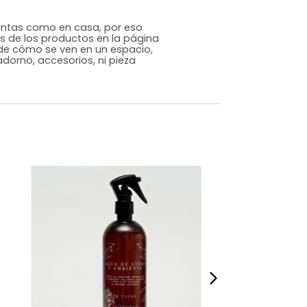
Genérico
Amarillo
Parafina
m)
Alto: 11 Ancho: 7 Profundidad: 3
,06
s que te sientas como en casa, por eso
 fotografías de los productos en la página
perspectiva de cómo se ven en un espacio,
luye ningún adorno, accesorios, ni pieza
o acompañe.
dados