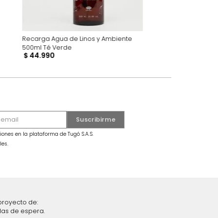
ata Lichi Rosa
Recarga Agua de Linos y Ambiente
500ml Té Verde
$
44
.
990