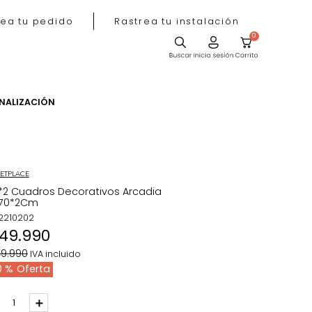
Rastrea tu pedido
Rastrea tu instala
ACIÓN
PERSONALIZACIÓN
MARKETPLACE
Set*2 Cuadros Decorativos Arcadia
50*70*2Cm
REF
:
2210202
$
149
.
990
$
249
.
990
IVA incluido
40 %