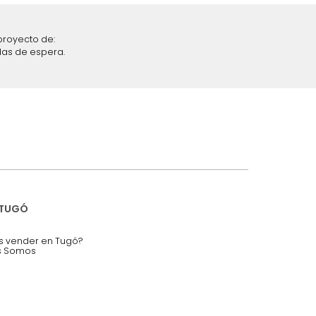
iciones y restricciones en la plataforma de Tugó S.A.S.
mis datos personales.
nstruímos tu proyecto de:
 auditorios, salas de espera.