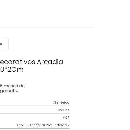
s De Cuidado
adros Decorativos Arcadia
50*70*2Cm
6 meses
de
garantía