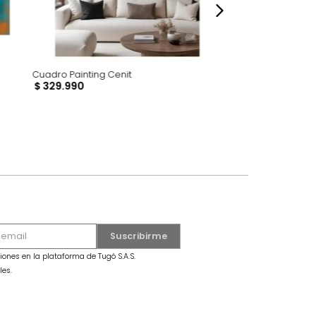
Cuadro Painting Cenit
$
329
.
990
dro Mariposa Grande Azul