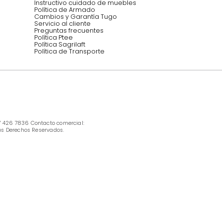
INFORMACIÓN
Ofertas vigentes
Protección al consumidor (SIC)
Términos, condiciones y restricciones para 
productos en Marketplace.
Pago con Addi, términos y condiciones.
Política de tratamiento de datos personales 
Tugó S.A.S
Términos, condiciones y restricciones Tugó 
S.A.S
Instructivo cuidado de muebles
Política de Armado
Cambios y Garantía Tugo 
Servicio al cliente
Preguntas frecuentes
Política Ptee
Política Sagrilaft
Política de Transporte