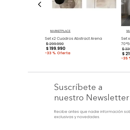
3D Earthcut
MARKETPLACE
Set x2 Cuadros Abstract Arena
$
299
.
990
$
199
.
990
33 %