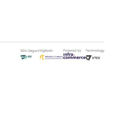
SOBRE TUGÓ
Blog
¿Quieres vender en Tugó?
Quienes Somos
de 