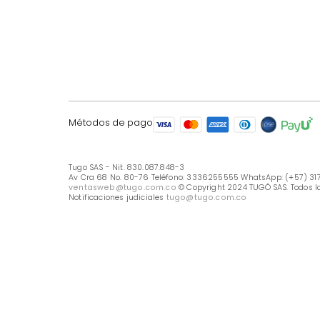
LÍNEA DE ATENCIÓN
Línea Nacional -333 6255555
Whastapp: (+57) 317 426 7836
UBICA TU TIENDA
Selecciona tu tienda