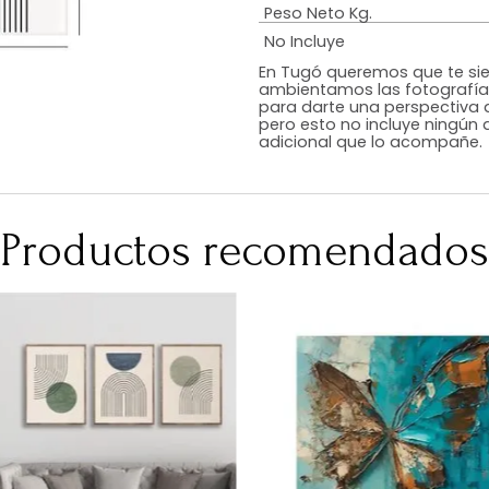
Estilo
Color
Acabado
Medidas (en c
Peso Neto Kg.
No Incluye
En Tugó queremo
ambientamos las
para darte una 
pero esto no inc
adicional que l
Productos recomen