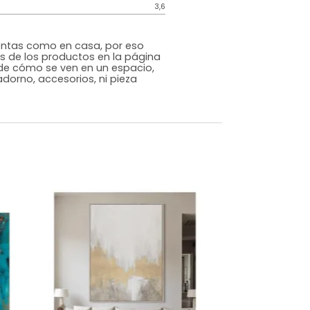
Genérico
Varios
MDF
m)
Alto: 50 Ancho: 70 Profundidad:2
3,6
s que te sientas como en casa, por eso
 fotografías de los productos en la página
perspectiva de cómo se ven en un espacio,
luye ningún adorno, accesorios, ni pieza
o acompañe.
dados