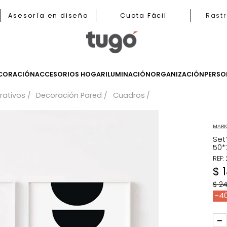
b
Asesoría en diseño
Cuota Fácil
LES
DECORACIÓN
ACCESORIOS HOGAR
ILUMINACIÓN
ORGANIZ
 decorativos
Decoración Pared
Cuadros