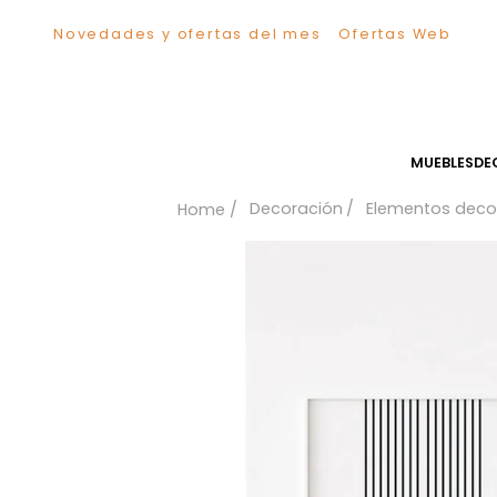
Novedades y ofertas del mes
Ofertas We
TÉRMINOS MÁS BUSCADOS
1
.
Sillas
2
.
Comedor
3
.
Silla
MUEB
4
.
Escritorio
Decoración
Elementos
5
.
Sofa
6
.
Cuadros
7
.
Poltrona
8
.
Cama
9
.
Mesa Centro
10
.
Mesa Noche