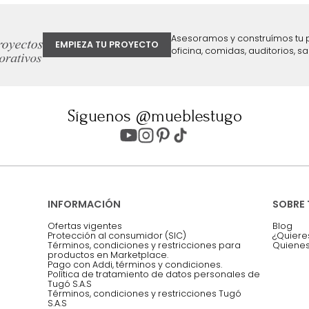
ter
Entiendo y acepto los términos, cond
Acepto, Autorizo el Tratamiento de 
ión sobre ofertas
Asesoramos y co
EMPIEZA TU PROYECTO
oficina, comidas,
Síguenos @mueblestugo