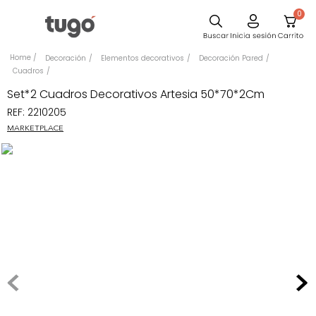
0
Sillas
Decoración
Elementos decorativos
Decoración Pared
Cuadros
Comedor
Set*2 Cuadros Decorativos Artesia 50*70*2Cm
Escritorio
REF
:
2210205
Silla
MARKETPLACE
Sofa
Cuadros
Poltrona
Cama
Mesa Centro
Mesa Noche