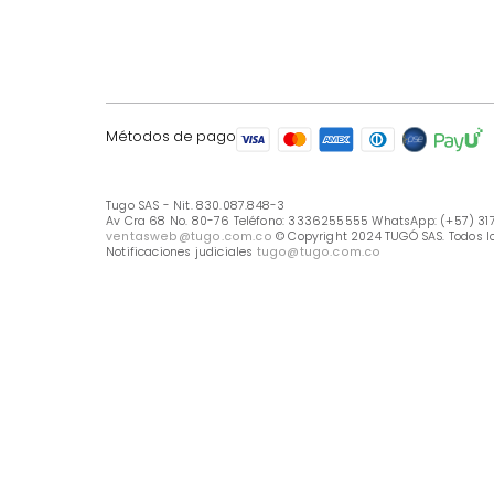
LÍNEA DE ATENCIÓN
Línea Nacional -333 6255555
Whastapp: (+57) 317 426 7836
UBICA TU TIENDA
Selecciona tu tienda
Métodos de pago