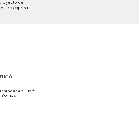
iciones y restricciones en la plataforma de Tugó S.A.S.
mis datos personales.
nstruímos tu proyecto de:
 auditorios, salas de espera.