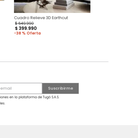
Cuadro Relieve 3D Earthcut
$
649
.
990
dro Mariposa Grande Azul
$
399
.
990
38 %