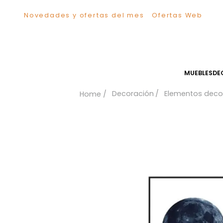
Novedades y ofertas del mes
Ofertas We
TÉRMINOS MÁS BUSCADOS
1
.
Sillas
2
.
Comedor
3
.
Silla
MUEB
4
.
Escritorio
Decoración
Elementos
5
.
Sofa
6
.
Cuadros
7
.
Poltrona
8
.
Cama
9
.
Mesa Centro
10
.
Mesa Noche