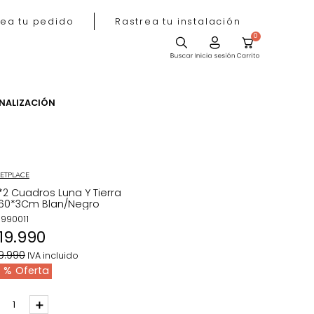
Rastrea tu pedido
Rastrea tu instala
ACIÓN
PERSONALIZACIÓN
MARKETPLACE
Set*2 Cuadros Luna Y Tierra
40*60*3Cm Blan/Negro
REF
:
1990011
$
119
.
990
$
189
.
990
IVA incluido
37 %