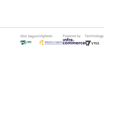
SOBRE TUGÓ
Blog
¿Quieres vender en Tugó?
Quienes Somos
de 