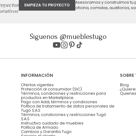
ter
Entiendo y acepto los términos, cond
Acepto, Autorizo el Tratamiento de 
ión sobre ofertas
Asesoramos y co
EMPIEZA TU PROYECTO
oficina, comidas,
Síguenos @mueblestugo