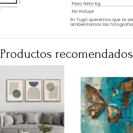
Estilo
Color
Acabado
Medidas (en c
Peso Neto Kg.
No Incluye
En Tugó queremo
ambientamos las
Productos recomen