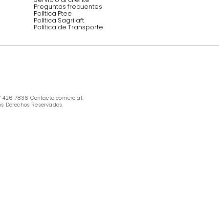
INFORMACIÓN
Ofertas vigentes
Protección al consumidor (SIC)
Términos, condiciones y restricciones para 
productos en Marketplace.
Pago con Addi, términos y condiciones.
Política de tratamiento de datos personales 
Tugó S.A.S
Términos, condiciones y restricciones Tugó 
S.A.S
Instructivo cuidado de muebles
Política de Armado
Cambios y Garantía Tugo 
Servicio al cliente
Preguntas frecuentes
Política Ptee
Política Sagrilaft
Política de Transporte