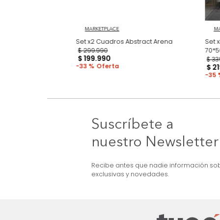
 Cenit
MARKETPLACE
Set x2 Cuadros Abstract Arena
$
299
.
990
$
199
.
990
33 %