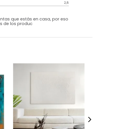
Genérico
Blanco
MDF
m)
Alto: 60 Ancho: 40 Profundidad: 2,5
2,8
s que te sientas que estás en casa, por eso
 fotografías de los produc
dados