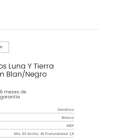
s De Cuidado
2 Cuadros Luna Y Tierra
*60*3Cm Blan/Negro
6 meses
de
garantía