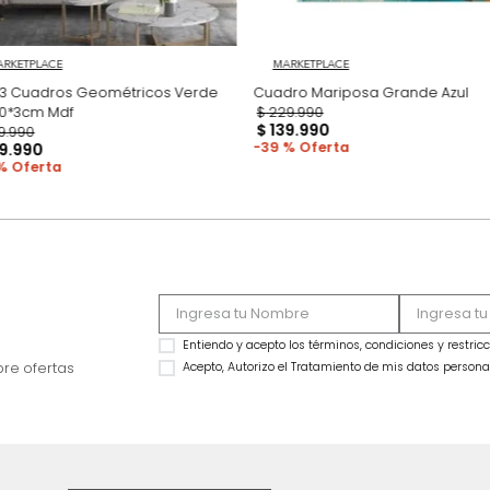
MARKETPLACE
MARKETPLACE
Set x3 Cuadros Geométricos Verde
Cua
70*50*3cm Mdf
$
229
.
990
$
139
.
990
$
339
.
990
39 %
$
219
.
990
35 %