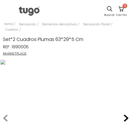
0
Sillas
Decoración
Elementos decorativos
Decoración Pared
Cuadros
Comedor
Set*2 Cuadros Plumas 63*29*5 Cm
Escritorio
REF
:
1990006
Silla
MARKETPLACE
Sofa
Cuadros
Poltrona
Cama
Mesa Centro
Mesa Noche