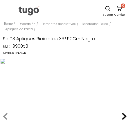
0
Sillas
Decoración
Elementos decorativos
Decoración Pared
Apliques de Pared
Comedor
Set*3 Apliques Bicicletas 36*50Cm Negro
Silla
REF
:
1990058
Escritorio
MARKETPLACE
Sofa
Cuadros
Poltrona
Cama
Mesa Centro
Mesa Noche