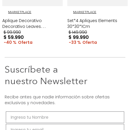
MARKETPLACE
MARKETPLACE
Aplique Decorativo
Set*4 Apliques Elements
Decorativo Leaves
30*30*1Cm
60*30*1Cm Dorado
$
99
.
990
$
149
.
990
$
59
.
990
$
99
.
990
40 %
33 %
Suscríbete a
nuestro Newsletter
Recibe antes que nadie información sobre ofertas
exclusivas y novedades.