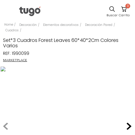
0
Sillas
Decoración
Elementos decorativos
Decoración Pared
Cuadros
Comedor
Set*3 Cuadros Forest Leaves 60*40*2Cm Colores
Escritorio
Varios
REF
:
1990099
Silla
MARKETPLACE
Sofa
Cuadros
Poltrona
Cama
Mesa Centro
Mesa Noche