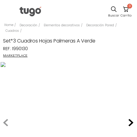
0
Sillas
Decoración
Elementos decorativos
Decoración Pared
Cuadros
Comedor
Set*3 Cuadros Hojas Palmeras A Verde
Escritorio
REF
:
1990130
Silla
MARKETPLACE
Sofa
Cuadros
Poltrona
Cama
Mesa Centro
Mesa Noche