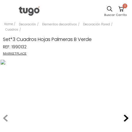
0
Sillas
Decoración
Elementos decorativos
Decoración Pared
Cuadros
Comedor
Set*3 Cuadros Hojas Palmeras B Verde
Escritorio
REF
:
1990132
Silla
MARKETPLACE
Sofa
Cuadros
Poltrona
Cama
Mesa Centro
Mesa Noche