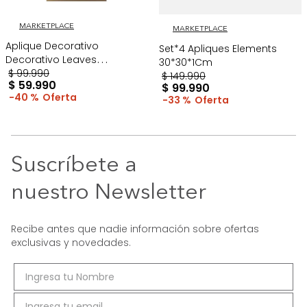
MARKETPLACE
MARKETPLACE
Aplique Decorativo
Set*4 Apliques Elements
Decorativo Leaves
30*30*1Cm
60*30*1Cm Dorado
$
99
.
990
$
149
.
990
$
59
.
990
$
99
.
990
40 %
33 %
Suscríbete a
nuestro Newsletter
Recibe antes que nadie información sobre ofertas
exclusivas y novedades.