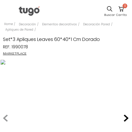
0
Sillas
Decoración
Elementos decorativos
Decoración Pared
Apliques de Pared
Comedor
Set*3 Apliques Leaves 60*40*1 Cm Dorado
Escritorio
REF
:
1990078
Silla
MARKETPLACE
Sofa
Cuadros
Poltrona
Cama
Mesa Centro
Mesa Noche