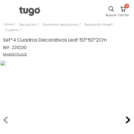
0
Sillas
Decoración
Elementos decorativos
Decoración Pared
Cuadros
Comedor
Set*4 Cuadros Decorativos Leaf 50*50*2Cm
Escritorio
REF
:
2210210
Silla
MARKETPLACE
Sofa
Cuadros
Poltrona
Cama
Mesa Centro
Mesa Noche