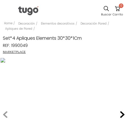
0
Sillas
Decoración
Elementos decorativos
Decoración Pared
Apliques de Pared
Comedor
Set*4 Apliques Elements 30*30*1Cm
Escritorio
REF
:
1990049
Silla
MARKETPLACE
Sofa
Cuadros
Poltrona
Cama
Mesa Centro
Mesa Noche