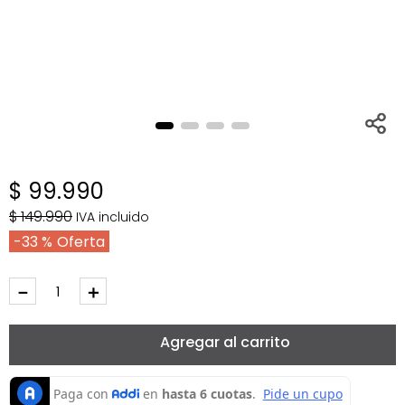
$
99
.
990
$
149
.
990
IVA incluido
33 %
－
＋
Agregar al carrito