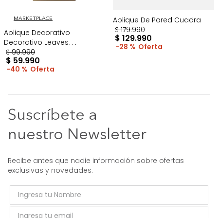
Aplique De Pared Cuadra
MARKETPLACE
$
179
.
990
Aplique Decorativo
$
129
.
990
Decorativo Leaves
28 %
60*30*1Cm Dorado
$
99
.
990
$
59
.
990
40 %
Suscríbete a
nuestro Newsletter
Recibe antes que nadie información sobre ofertas
exclusivas y novedades.