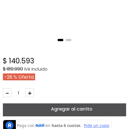
$
140
.
593
$
189
.
990
IVA incluido
26 %
－
＋
Agregar al carrito