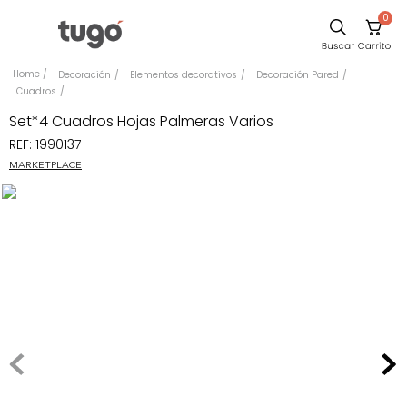
0
Comedor
Decoración
Elementos decorativos
Decoración Pared
Cuadros
Escritorio
Set*4 Cuadros Hojas Palmeras Varios
Sillas
REF
:
1990137
Silla
MARKETPLACE
Cuadros
Sofa
Poltrona
Cama
Mesa Centro
Mesa Noche