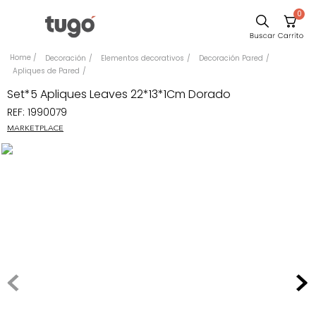
0
Comedor
Decoración
Elementos decorativos
Decoración Pared
Apliques de Pared
Escritorio
Set*5 Apliques Leaves 22*13*1Cm Dorado
Sillas
REF
:
1990079
Silla
MARKETPLACE
Sofa
Cuadros
Poltrona
Cama
Mesa Centro
Mesa Noche