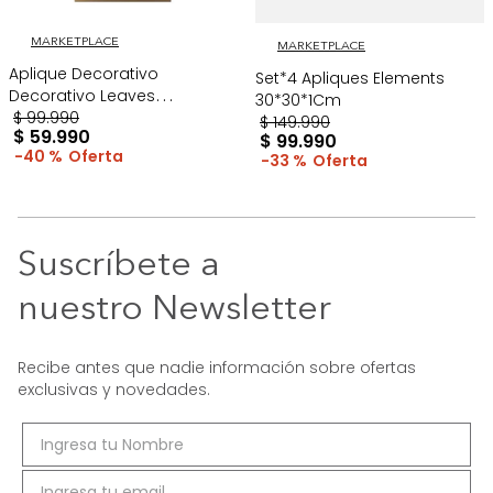
MARKETPLACE
MARKETPLACE
Aplique Decorativo
Set*4 Apliques Elements
Decorativo Leaves
30*30*1Cm
60*30*1Cm Dorado
$
99
.
990
$
149
.
990
$
59
.
990
$
99
.
990
40 %
33 %
Suscríbete a
nuestro Newsletter
Recibe antes que nadie información sobre ofertas
exclusivas y novedades.