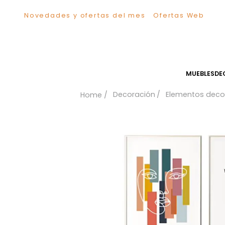
Novedades y ofertas del mes
Ofertas We
TÉRMINOS MÁS BUSCADOS
1
.
Sillas
2
.
Comedor
3
.
Escritorio
MUEB
4
.
Silla
Decoración
Elementos
5
.
Sofa
6
.
Cuadros
7
.
Poltrona
8
.
Cama
9
.
Mesa Centro
10
.
Mesa Noche