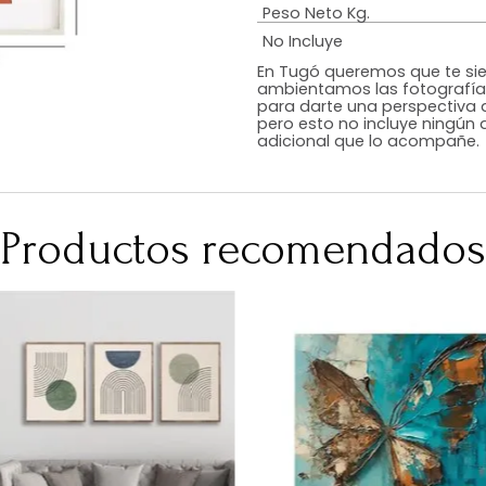
Estilo
Color
Acabado
Medidas (en c
Peso Neto Kg.
No Incluye
En Tugó queremo
ambientamos las
para darte una 
pero esto no inc
adicional que l
Productos recomen