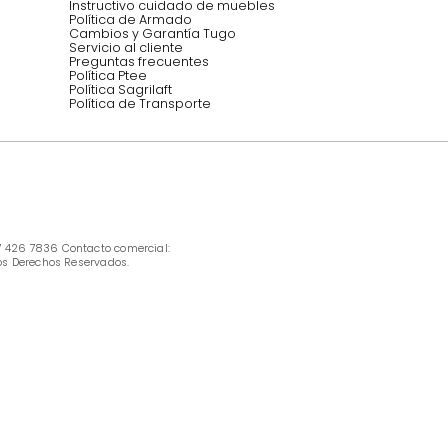
INFORMACIÓN
Ofertas vigentes
Protección al consumidor (SIC)
Términos, condiciones y restricciones para 
productos en Marketplace.
Pago con Addi, términos y condiciones.
Política de tratamiento de datos personales 
Tugó S.A.S
Términos, condiciones y restricciones Tugó 
S.A.S
Instructivo cuidado de muebles
Política de Armado
Cambios y Garantía Tugo 
Servicio al cliente
Preguntas frecuentes
Política Ptee
Política Sagrilaft
Política de Transporte