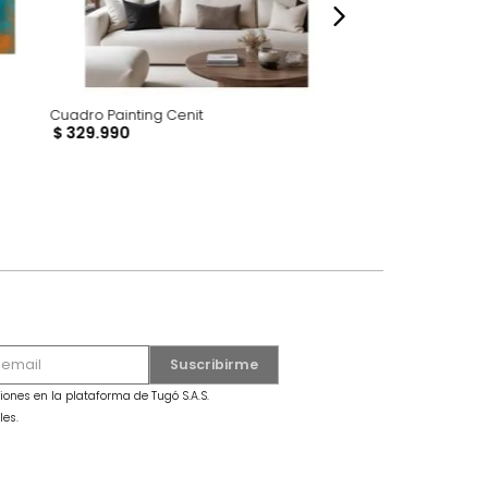
Cuadro Painting Cenit
$
329
.
990
dro Mariposa Grande Azul