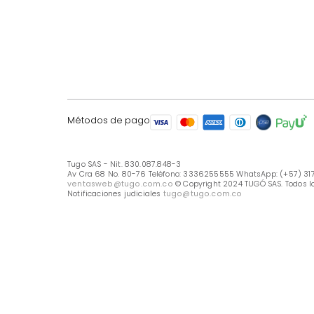
LÍNEA DE ATENCIÓN
Línea Nacional -333 6255555
Whastapp: (+57) 317 426 7836
UBICA TU TIENDA
Selecciona tu tienda