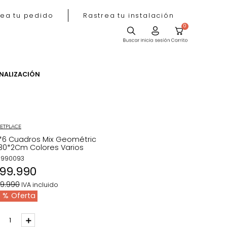
Rastrea tu pedido
Rastrea tu instala
ACIÓN
PERSONALIZACIÓN
MARKETPLACE
Set*6 Cuadros Mix Geométric
40*30*2Cm Colores Varios
REF
:
1990093
$
199
.
990
$
329
.
990
IVA incluido
39 %