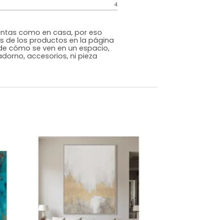
Genérico
Varios
MDF
m)
Alto: 40 Largo: 30 Profundidad: 12
4
s que te sientas como en casa, por eso
 fotografías de los productos en la página
perspectiva de cómo se ven en un espacio,
luye ningún adorno, accesorios, ni pieza
o acompañe.
dados