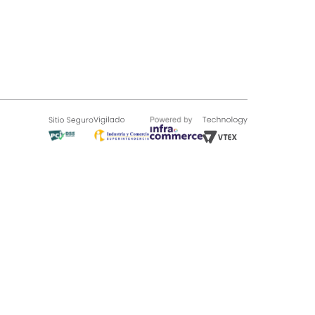
SOBRE TUGÓ
Blog
¿Quieres vender en Tugó?
Quienes Somos
de 