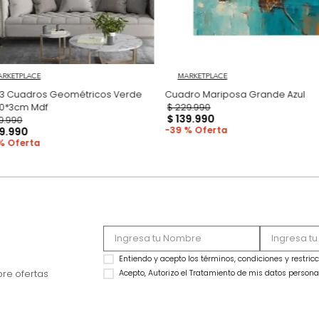
MARKETPLACE
MARKETPLACE
Set x3 Cuadros Geométricos Verde
Cua
70*50*3cm Mdf
$
229
.
990
$
139
.
990
$
339
.
990
39 %
$
219
.
990
35 %