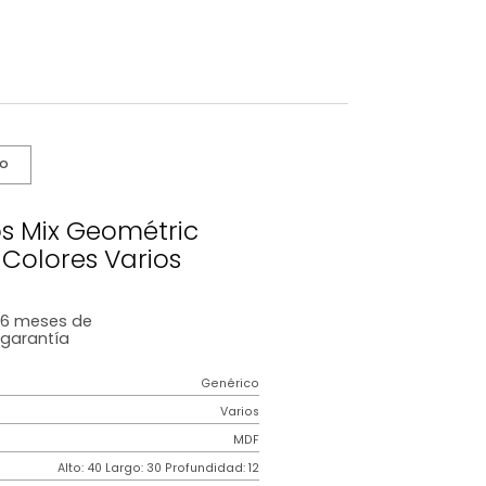
s De Cuidado
 Cuadros Mix Geométric
30*2Cm Colores Varios
6 meses
de
garantía