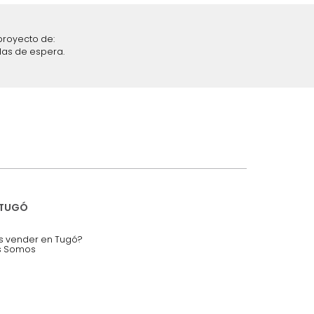
iciones y restricciones en la plataforma de Tugó S.A.S.
mis datos personales.
nstruímos tu proyecto de:
 auditorios, salas de espera.