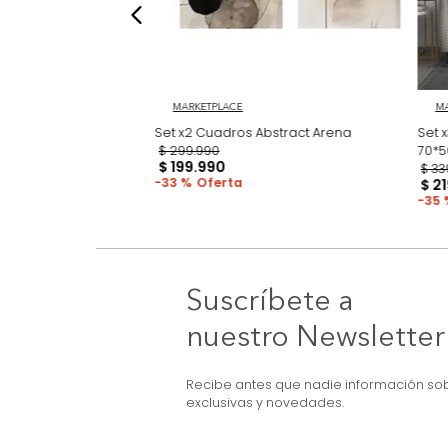
3D Earthcut
MARKETPLACE
Set x2 Cuadros Abstract Arena
$
299
.
990
$
199
.
990
33 %