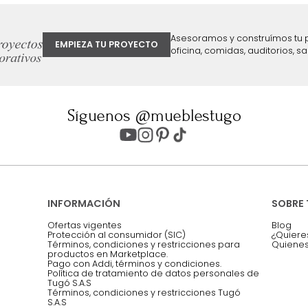
ter
Entiendo y acepto los términos, cond
Acepto, Autorizo el Tratamiento de 
ión sobre ofertas
Asesoramos y co
EMPIEZA TU PROYECTO
oficina, comidas,
Síguenos @mueblestugo