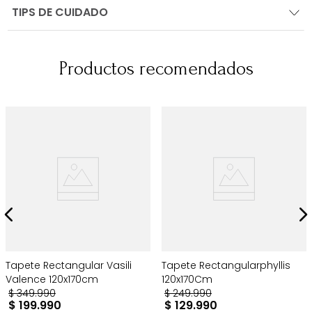
TIPS DE CUIDADO
Productos recomendados
Tapete Rectangular Vasili
Tapete Rectangularphyllis
Valence 120x170cm
120x170Cm
$
349
.
990
$
249
.
990
$
199
.
990
$
129
.
990