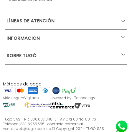
LÍNEAS DE ATENCIÓN
INFORMACIÓN
+
Ofertas vigentes
SOBRE TUGÓ
+
Protección al consumidor (SIC)
Términos, condiciones y restricciones para productos 
en Marketplace.
Blog
Pago con Addi, términos y condiciones.
Test de estilos
Política de tratamiento de datos personales de Tugó 
¿Quieres vender en Tugó?
S.A.S
Métodos de pago
Términos, condiciones y restricciones Tugó S.A.S
Instructivo cuidado de muebles
Sé parte de Tugó
¿Quiénes somos?
Servicio al cliente
Preguntas frecuentes
Tugo SAS - Nit. 830.087.848-3 - Av Cra 68 No. 80-76 -
Teléfono: 333 6255555 | contacto comercial:
ventasweb@tugo.com.co
© Copyright 2024 TUGÓ SAS.