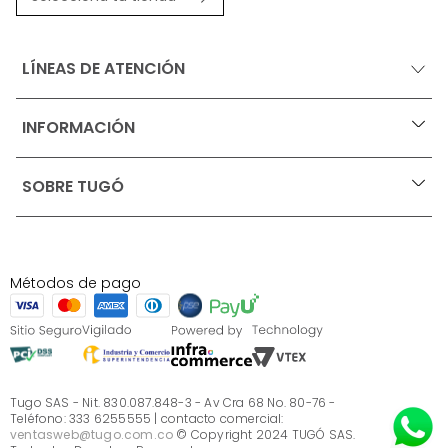
LÍNEAS DE ATENCIÓN
INFORMACIÓN
+
Ofertas vigentes
SOBRE TUGÓ
+
Protección al consumidor (SIC)
Términos, condiciones y restricciones para productos 
en Marketplace.
Blog
Pago con Addi, términos y condiciones.
Test de estilos
Política de tratamiento de datos personales de Tugó 
¿Quieres vender en Tugó?
S.A.S
Métodos de pago
Términos, condiciones y restricciones Tugó S.A.S
Instructivo cuidado de muebles
Sé parte de Tugó
¿Quiénes somos?
Servicio al cliente
Preguntas frecuentes
Tugo SAS - Nit. 830.087.848-3 - Av Cra 68 No. 80-76 -
Teléfono: 333 6255555 | contacto comercial:
ventasweb@tugo.com.co
© Copyright 2024 TUGÓ SAS.