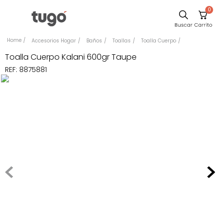
0
Sillas
Accesorios Hogar
Baños
Toallas
Toalla Cuerpo
Comedor
Toalla Cuerpo Kalani 600gr Taupe
REF
:
8875881
Escritorio
Silla
Sofa
Cuadros
Poltrona
Cama
Mesa Centro
Mesa Noche