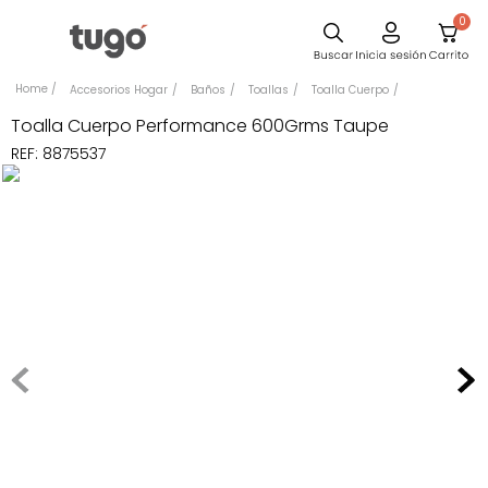
0
Sillas
Accesorios Hogar
Baños
Toallas
Toalla Cuerpo
Comedor
Toalla Cuerpo Performance 600Grms Taupe
REF
:
8875537
Silla
Escritorio
Sofa
Cuadros
Poltrona
Cama
Mesa Centro
Mesa Noche