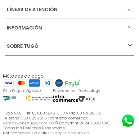
LÍNEAS DE ATENCIÓN
INFORMACIÓN
+
Ofertas vigentes
SOBRE TUGÓ
+
Protección al consumidor (SIC)
Términos, condiciones y restricciones para productos 
en Marketplace.
Blog
Pago con Addi, términos y condiciones.
Test de estilos
Política de tratamiento de datos personales de Tugó 
¿Quieres vender en Tugó?
S.A.S
Métodos de pago
Términos, condiciones y restricciones Tugó S.A.S
Instructivo cuidado de muebles
Sé parte de Tugó
¿Quiénes somos?
Servicio al cliente
Preguntas frecuentes
Tugo SAS - Nit. 830.087.848-3 - Av Cra 68 No. 80-76 -
Teléfono: 333 6255555 | contacto comercial:
ventasweb@tugo.com.co
© Copyright 2024 TUGÓ SAS.
Todos los Derechos Reservados.
Notificaciones judiciales
tugo@tugo.com.co