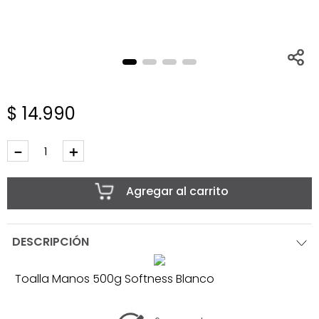
$
14
.
990
－
＋
Agregar al carrito
DESCRIPCIÓN
Toalla Manos 500g Softness Blanco