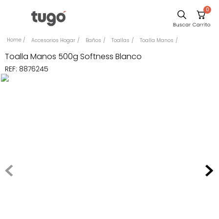
0
Sillas
Accesorios Hogar
Baños
Toallas
Toalla Manos
Comedor
Toalla Manos 500g Softness Blanco
REF
:
8876245
Silla
Escritorio
Sofa
Cuadros
Poltrona
Cama
Mesa Centro
Mesa Noche