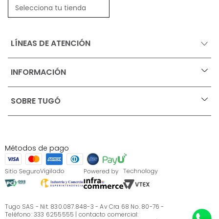
Selecciona tu tienda
LÍNEAS DE ATENCIÓN
INFORMACIÓN
+
Ofertas vigentes
SOBRE TUGÓ
+
Protección al consumidor (SIC)
Términos, condiciones y restricciones para productos 
en Marketplace.
Blog
Pago con Addi, términos y condiciones.
Test de estilos
Política de tratamiento de datos personales de Tugó 
¿Quieres vender en Tugó?
S.A.S
Métodos de pago
Términos, condiciones y restricciones Tugó S.A.S
Instructivo cuidado de muebles
Sé parte de Tugó
¿Quiénes somos?
Servicio al cliente
Preguntas frecuentes
Tugo SAS - Nit. 830.087.848-3 - Av Cra 68 No. 80-76 -
Teléfono: 333 6255555 | contacto comercial: