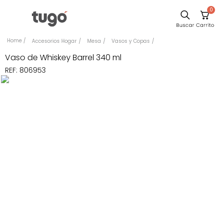
0
Sillas
Accesorios Hogar
Mesa
Vasos y Copas
Comedor
Vaso de Whiskey Barrel 340 ml
REF
:
806953
Escritorio
Silla
Sofa
Cuadros
Poltrona
Cama
Mesa Centro
Mesa Noche