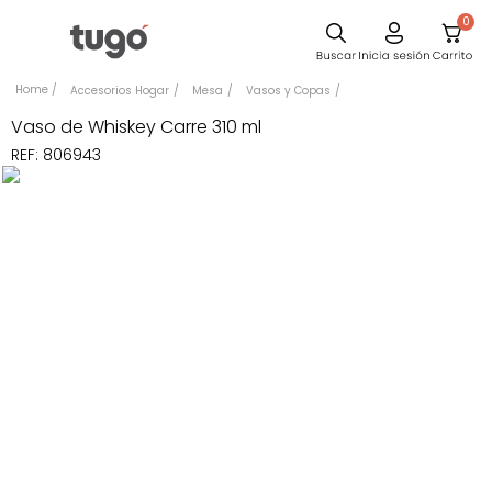
0
Sillas
Accesorios Hogar
Mesa
Vasos y Copas
Comedor
Vaso de Whiskey Carre 310 ml
REF
:
806943
Escritorio
Silla
Sofa
Cuadros
Poltrona
Cama
Mesa Centro
Mesa Noche