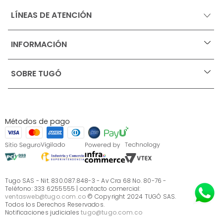
LÍNEAS DE ATENCIÓN
INFORMACIÓN
+
Ofertas vigentes
SOBRE TUGÓ
+
Protección al consumidor (SIC)
Términos, condiciones y restricciones para productos 
en Marketplace.
Blog
Pago con Addi, términos y condiciones.
Test de estilos
Política de tratamiento de datos personales de Tugó 
¿Quieres vender en Tugó?
S.A.S
Métodos de pago
Términos, condiciones y restricciones Tugó S.A.S
Instructivo cuidado de muebles
Sé parte de Tugó
¿Quiénes somos?
Servicio al cliente
Preguntas frecuentes
Tugo SAS - Nit. 830.087.848-3 - Av Cra 68 No. 80-76 -
Teléfono: 333 6255555 | contacto comercial:
ventasweb@tugo.com.co
© Copyright 2024 TUGÓ SAS.
Todos los Derechos Reservados.
Notificaciones judiciales
tugo@tugo.com.co