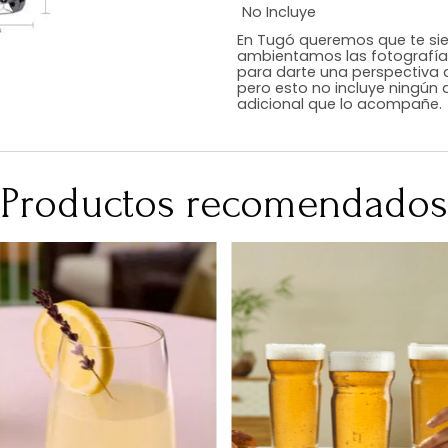
Estilo
Color
Acabado
Medidas (en c
Peso Neto Kg.
No Incluye
En Tugó queremo
ambientamos las
para darte una 
pero esto no inc
adicional que l
Productos recomen