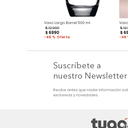
ysia 110ml
Vaso Largo Barrel 500 ml
$
12
.
990
$
6990
46 %