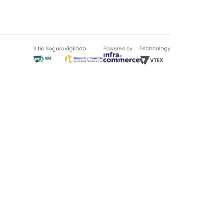
SOBRE TUGÓ
Blog
¿Quieres vender en Tugó?
Quienes Somos
de 