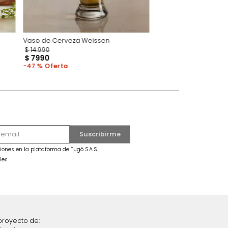
aft
Vaso de Cerveza Weissen
$
14
.
990
$
7990
47 %