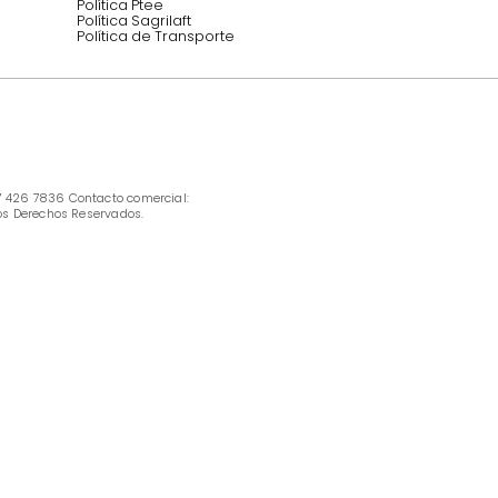
INFORMACIÓN
Ofertas vigentes
Protección al consumidor (SIC)
Términos, condiciones y restricciones para 
productos en Marketplace.
Pago con Addi, términos y condiciones.
Política de tratamiento de datos personales 
Tugó S.A.S
Términos, condiciones y restricciones Tugó 
S.A.S
Instructivo cuidado de muebles
Política de Armado
Cambios y Garantía Tugo 
Servicio al cliente
Preguntas frecuentes
Política Ptee
Política Sagrilaft
Política de Transporte