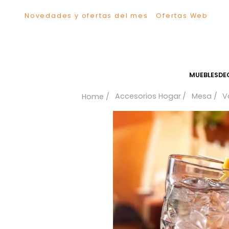
Novedades y ofertas del mes
Ofertas We
TÉRMINOS MÁS BUSCADOS
1
.
Sillas
2
.
Comedor
3
.
Escritorio
MUEB
4
.
Silla
Accesorios Hogar
Me
5
.
Sofa
6
.
Cuadros
7
.
Poltrona
8
.
Cama
9
.
Mesa Centro
10
.
Mesa Noche