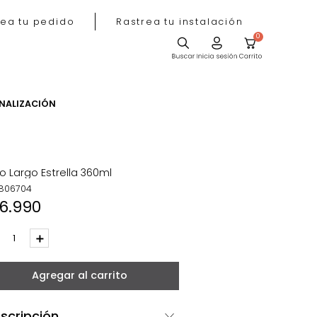
Rastrea tu pedido
Rastrea tu instala
ACIÓN
PERSONALIZACIÓN
Vaso Largo Estrella 360ml
REF
:
806704
$
16
.
990
－
＋
Agregar al carrito