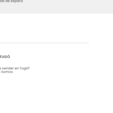
iciones y restricciones en la plataforma de Tugó S.A.S.
mis datos personales.
nstruímos tu proyecto de:
 auditorios, salas de espera.