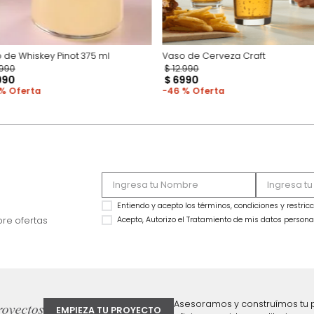
Vaso de Whiskey Pinot 375 ml
Vaso de Cerveza Cr
$
12
.
990
$
12
.
990
$
6990
$
6990
46 %
46 %