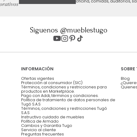
ter
Entiendo y acepto los términos, cond
Acepto, Autorizo el Tratamiento de 
ión sobre ofertas
Asesoramos y co
EMPIEZA TU PROYECTO
oficina, comidas,
Síguenos @mueblestugo