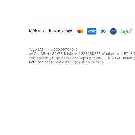
LÍNEA DE ATENCIÓN
Línea Nacional -333 6255555
Whastapp: (+57) 317 426 7836
UBICA TU TIENDA
Selecciona tu tienda
Métodos de pago