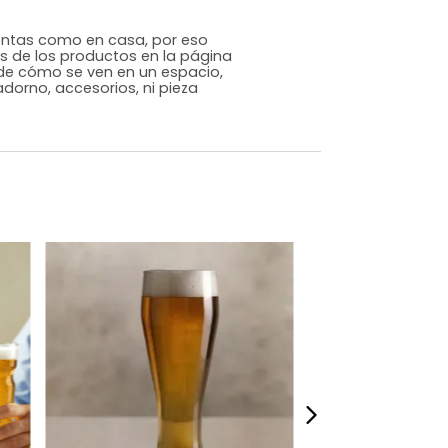
Genérico
Transparente
Vidrio
m)
Alto: 15 Ancho: 6 Profundidad: 8
,49
s que te sientas como en casa, por eso
 fotografías de los productos en la página
perspectiva de cómo se ven en un espacio,
luye ningún adorno, accesorios, ni pieza
o acompañe.
dados