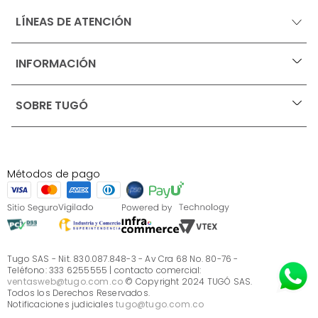
LÍNEAS DE ATENCIÓN
INFORMACIÓN
+
Ofertas vigentes
SOBRE TUGÓ
+
Protección al consumidor (SIC)
Términos, condiciones y restricciones para productos 
en Marketplace.
Blog
Pago con Addi, términos y condiciones.
Test de estilos
Política de tratamiento de datos personales de Tugó 
¿Quieres vender en Tugó?
S.A.S
Métodos de pago
Términos, condiciones y restricciones Tugó S.A.S
Instructivo cuidado de muebles
Sé parte de Tugó
¿Quiénes somos?
Servicio al cliente
Preguntas frecuentes
Tugo SAS - Nit. 830.087.848-3 - Av Cra 68 No. 80-76 -
Teléfono: 333 6255555 | contacto comercial:
ventasweb@tugo.com.co
© Copyright 2024 TUGÓ SAS.
Todos los Derechos Reservados.
Notificaciones judiciales
tugo@tugo.com.co