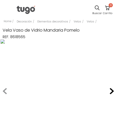
0
Sillas
Decoración
Elementos decorativos
Velas
Velas
Comedor
Vela Vaso de Vidrio Mandaria Pomelo
REF
:
8618565
Escritorio
Silla
Sofa
Cuadros
Poltrona
Cama
Mesa Centro
Mesa Noche