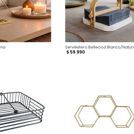
tellas Lina
Servilletero Bellwood
90
$
59
.
990