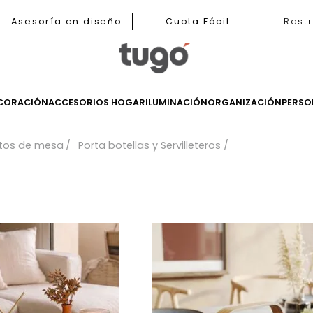
b
Asesoría en diseño
Cuota Fácil
LES
DECORACIÓN
ACCESORIOS HOGAR
ILUMINACIÓN
ORGANIZ
ementos de mesa
Porta botellas y Servilleteros
s