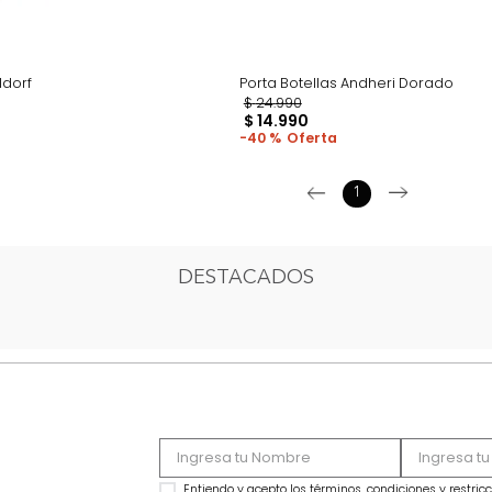
tero Waldorf
Porta Botellas Andhe
90
$
24
.
990
$
14
.
990
40 %
1
DESTACADOS