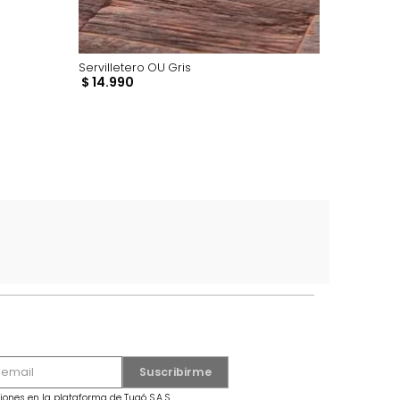
ri Dorado
Servilletero OU Gris
$
14
.
990