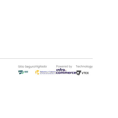
SOBRE TUGÓ
Blog
¿Quieres vender en Tugó?
Quienes Somos
de 