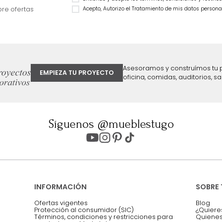
ter
Entiendo y acepto los términos, cond
Acepto, Autorizo el Tratamiento de 
ión sobre ofertas
Asesoramos y co
EMPIEZA TU PROYECTO
oficina, comidas,
Síguenos @mueblestugo