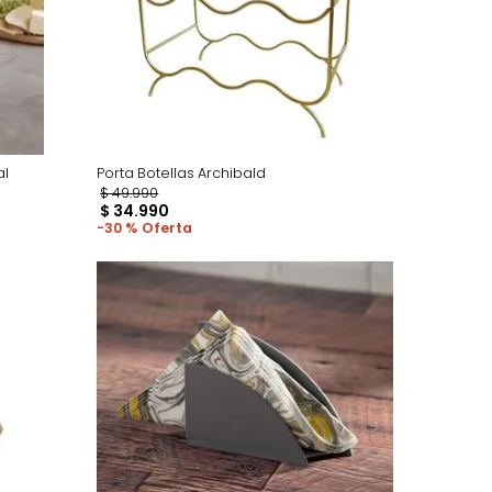
 Blanco/Natural
Porta Botellas Archibald
$
49
.
990
$
34
.
990
30 %