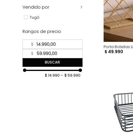
Natural
Negro
Vendido por
Tugó
Rangos de precio
$
Porta Bo
$
49
.
9
$
BUSCAR
$ 14.990
–
$ 59.990