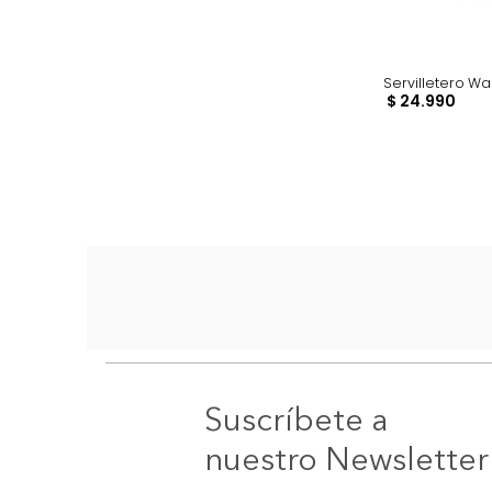
Serville
$
24
.
9