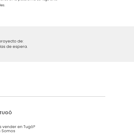
iciones y restricciones en la plataforma de Tugó S.A.S.
mis datos personales.
nstruímos tu proyecto de:
 auditorios, salas de espera.