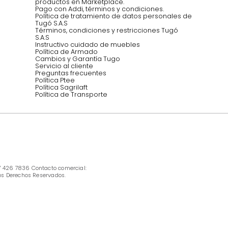
INFORMACIÓN
Ofertas vigentes
Protección al consumidor (SIC)
Términos, condiciones y restricciones para 
productos en Marketplace.
Pago con Addi, términos y condiciones.
Política de tratamiento de datos personales 
Tugó S.A.S
Términos, condiciones y restricciones Tugó 
S.A.S
Instructivo cuidado de muebles
Política de Armado
Cambios y Garantía Tugo 
Servicio al cliente
Preguntas frecuentes
Política Ptee
Política Sagrilaft
Política de Transporte