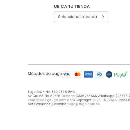
LÍNEA DE ATENCIÓN
Línea Nacional -333 6255555
Whastapp: (+57) 317 426 7836
UBICA TU TIENDA
Selecciona tu tienda