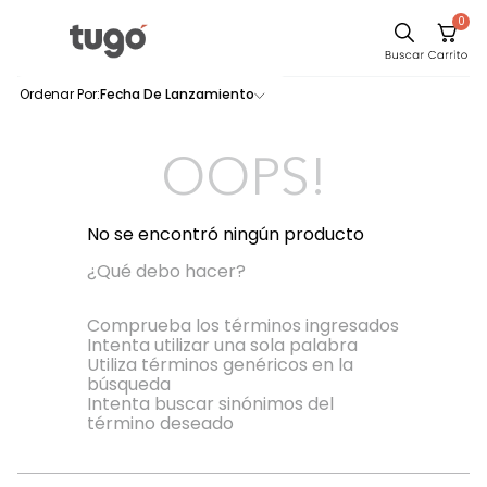
0
Sillas
Fecha De Lanzamiento
0
productos
Comedor
Escritorio
OOPS!
Silla
Sofa
No se encontró ningún producto
Cuadros
¿Qué debo hacer?
Poltrona
Comprueba los términos ingresados
Intenta utilizar una sola palabra
Cama
Utiliza términos genéricos en la
búsqueda
Mesa Centro
Intenta buscar sinónimos del
Mesa Noche
término deseado